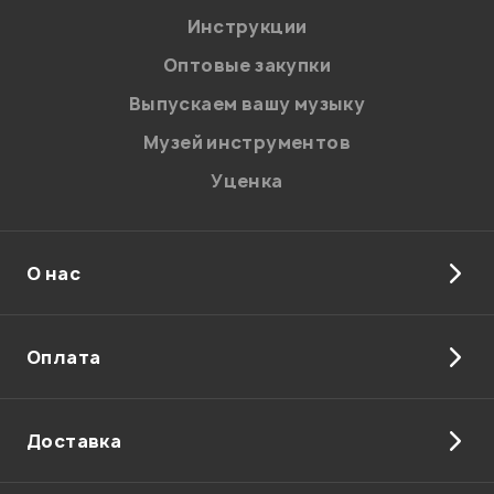
Я даю
согласие
на обработку персональных данных в
Инструкции
соответствии с
Политикой в отношении обработки
персональных данных.
Оптовые закупки
Введите проверочное число:
Выпускаем вашу музыку
Музей инструментов
Уценка
О нас
Отправить
Оплата
Доставка