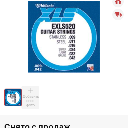
Добавить
свое
фото
Снято с продаж