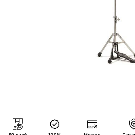
30 дней
100%
Можно
Гара