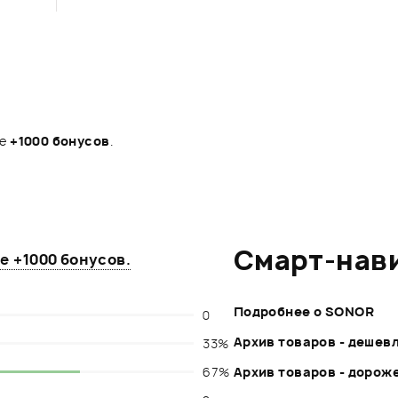
те
+1000 бонусов
.
Смарт-нав
те
+1000 бонусов
.
Подробнее о SONOR
0
Архив товаров - дешев
33%
67%
Архив товаров - дорож