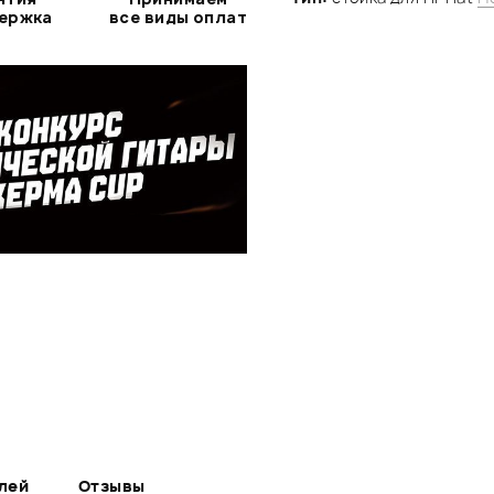
держка
все виды оплат
лей
Отзывы