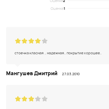
Оценка
2
Оценка
1
стоечка класная .. надежная.. покрытие хорошее..
Мангушев Дмитрий
27.03.2010