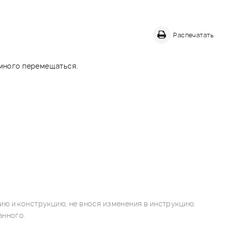
Распечатать
 много перемещаться.
ю и конструкцию, не внося изменения в инструкцию.
анного.