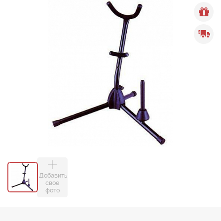
Добавить
свое
фото