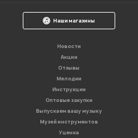
Наши магазины
Новости
Акции
Отзывы
Мелодии
Я даю
согласие
на обработку персональных данных в
Инструкции
соответствии с
Политикой в отношении обработки
персональных данных.
Оптовые закупки
Введите проверочное число:
Выпускаем вашу музыку
Музей инструментов
Уценка