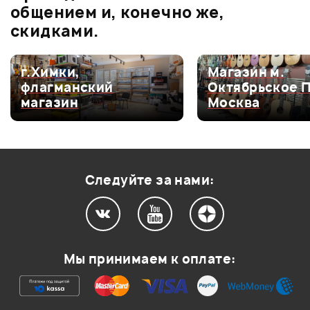
0.0
общением и, конечно же,
скидками.
Оценка
5
0
г.Химки,
Магазин м.
флагманский
Октябрьское 
Оценка
4
0
магазин
Москва
Оценка
3
0
Оценка
2
0
Оценка
1
0
Следуйте за нами:
Мой отзыв о товаре
Мы принимаем к оплате:
Ваша оценка:
Впечатления о товаре: