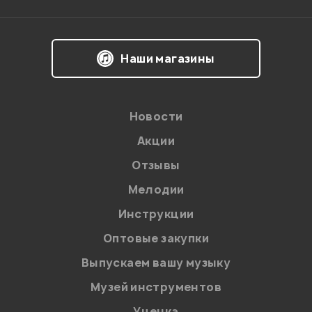
Наши магазины
Новости
Акции
Отзывы
Мелодии
Я даю
согласие
на обработку персональных данных в
Инструкции
соответствии с
Политикой в отношении обработки
персональных данных.
Оптовые закупки
Введите проверочное число:
Выпускаем вашу музыку
Музей инструментов
Уценка