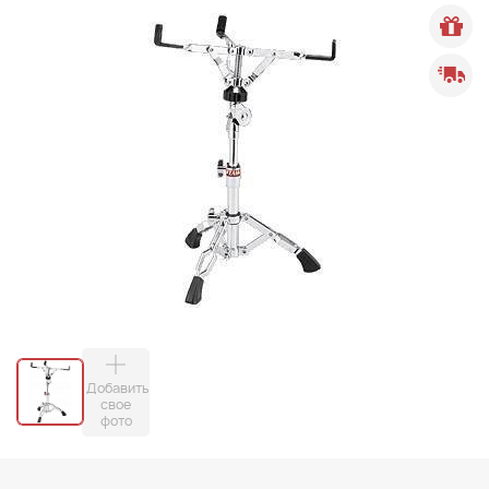
Добавить
свое
фото