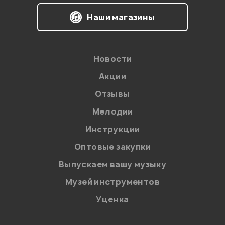
Наши магазины
Новости
Акции
Отзывы
Мелодии
Я даю
согласие
на обработку персональных данных в
Инструкции
соответствии с
Политикой в отношении обработки
персональных данных.
Оптовые закупки
Введите проверочное число:
Выпускаем вашу музыку
Музей инструментов
Уценка