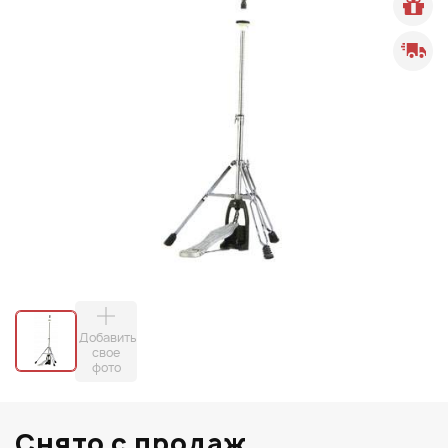
Добавить
свое
фото
Снято с продаж