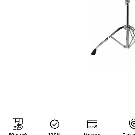
30 дней
100%
Можно
Гара