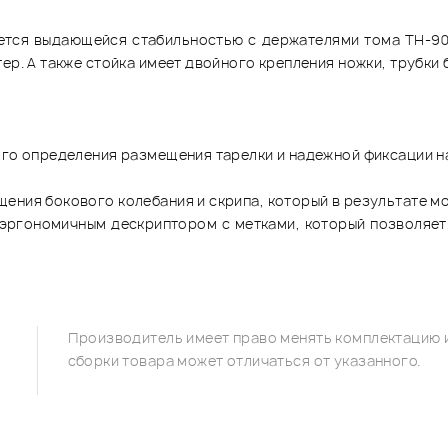
уется выдающейся стабильностью с держателями тома TH-90
р. А также стойка имеет двойного крепления ножки, трубки б
ого определения размещения тарелки и надежной фиксации н
ения бокового колебания и скрипа, который в результате м
м эргономичным дескриптором с метками, который позволяет
Производитель имеет право менять комплектацию и
сборки товара может отличаться от указанного.