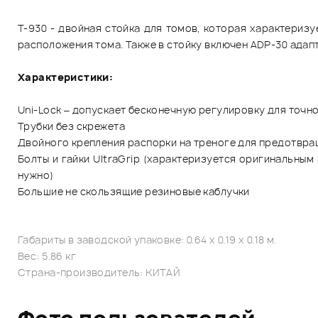
T-930 - двойная стойка для томов, которая характериз
расположения тома. Также в стойку включен ADP-30 адапте
Характеристики:
Uni-Lock – допускает бесконечную регулировку для точн
Трубки без скрежета
Двойного крепления распорки на треноге для предотвращ
Болты и гайки UltraGrip (характеризуется оригинальны
нужно)
Большие не скользящие резиновые каблучки
Габариты в заводской упаковке: 0.64 x 0.19 x 0.18 м.
Вес: 5.86 кг
Страна-производитель: КИТАЙ