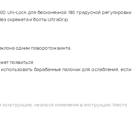
0S Uni-Lock для бесконечной 180 градусной регулировки
ез скрежета и болты UltraGrip.
аклона одним поворотом винта.
ожет появиться
 использовать барабанные палочки для ослабления, если
 конструкцию, не внося изменения в инструкцию. Место