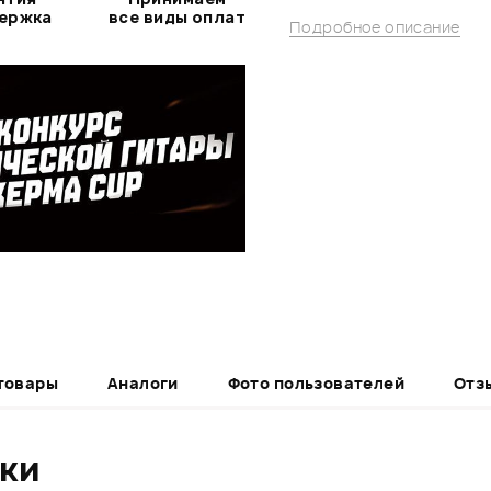
держка
все виды оплат
Подробное описание
товары
Аналоги
Фото пользователей
Отз
ики