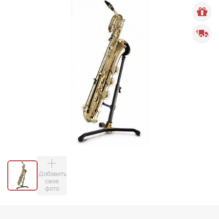
Добавить
свое
фото