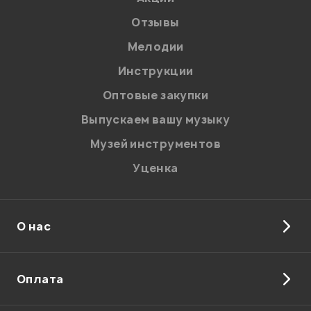
Отзывы
Мелодии
Я даю
согласие
на обработку персональных данных в
Инструкции
соответствии с
Политикой в отношении обработки
персональных данных.
Оптовые закупки
Введите проверочное число:
Выпускаем вашу музыку
Музей инструментов
Уценка
О нас
Отправить
Оплата