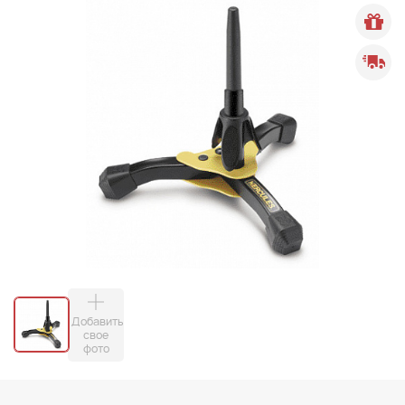
Добавить
свое
фото