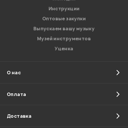
Я даю
согласие
на обработку персональных данных в
Инструкции
соответствии с
Политикой в отношении обработки
персональных данных.
Оптовые закупки
Введите проверочное число:
Выпускаем вашу музыку
Музей инструментов
Уценка
О нас
Отправить
Оплата
Доставка