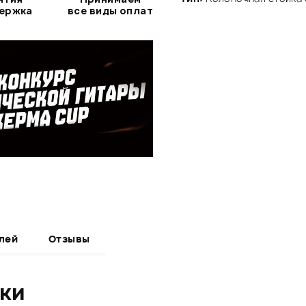
держка
все виды оплат
лей
Отзывы
ики