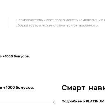
Производитель имеет право менять комплектацию и
сборки товара может отличаться от указанного.
те
+1000 бонусов
.
Смарт-нав
те
+1000 бонусов
.
Подробнее о PLATINUM
0