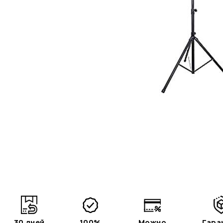
30 дней
100%
Можно
Гара