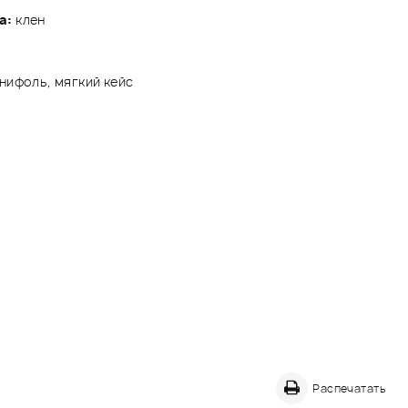
а:
клен
нифоль, мягкий кейс
Распечатать