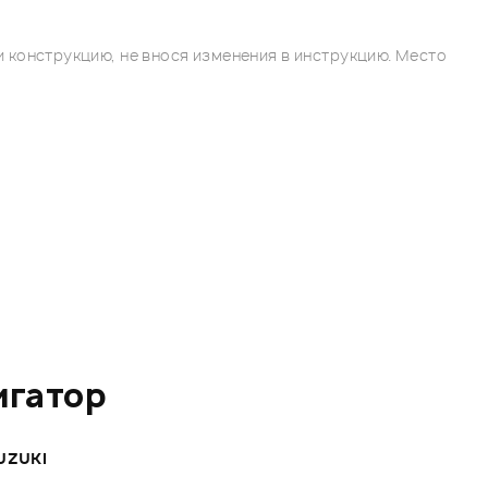
 конструкцию, не внося изменения в инструкцию. Место
игатор
UZUKI