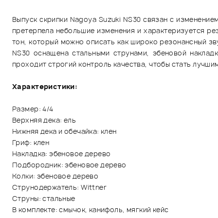
Выпуск скрипки Nagoya Suzuki NS30 связан с изменением
претерпела небольшие изменения и характеризуется рез
тон, который можно описать как широко резонансный зв
NS30 оснащена стальными струнами, эбеновой накладк
проходит строгий контроль качества, чтобы стать лучши
Характеристики:
Размер: 4/4
Верхняя дека: ель
Нижняя дека и обечайка: клен
Гриф: клен
Накладка: эбеновое дерево
Подбородник: эбеновое дерево
Колки: эбеновое дерево
Струнодержатель: Wittner
Струны: стальные
В комплекте: смычок, канифоль, мягкий кейс