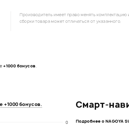
Производитель имеет право менять комплектацию и
сборки товара может отличаться от указанного.
те
+1000 бонусов
.
Смарт-нав
те
+1000 бонусов
.
Подробнее о NAGOYA S
0