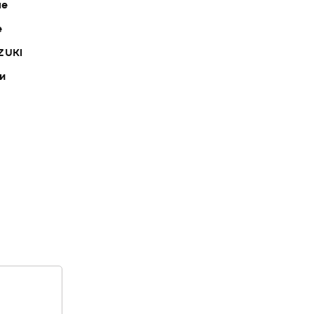
ле
е
ZUKI
ки