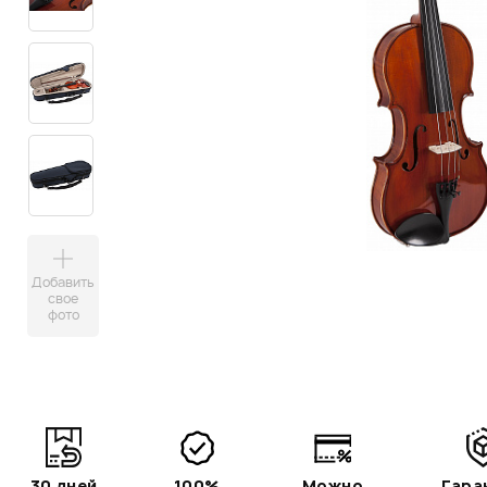
Добавить
свое
фото
30 дней
100%
Можно
Гара