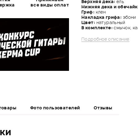
Верхняя дека:
ель
держка
все виды оплат
Нижняя дека и обечайк
Гриф:
клен
Накладка грифа:
эбони
Цвет:
натуральный
В комплекте:
смычок, ка
Подробное описание
товары
Фото пользователей
Отзывы
ики