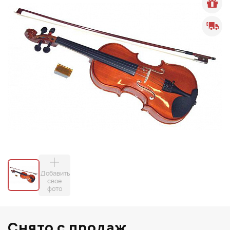
Добавить
свое
фото
Снято с продаж