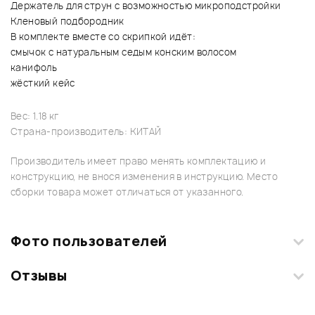
Держатель для струн с возможностью микроподстройки
Кленовый подбородник
В комплекте вместе со скрипкой идёт:
смычок с натуральным седым конским волосом
канифоль
жёсткий кейс
Вес: 1.18 кг
Страна-производитель: КИТАЙ
Производитель имеет право менять комплектацию и
конструкцию, не внося изменения в инструкцию. Место
сборки товара может отличаться от указанного.
Фото пользователей
Отзывы
Загрузите свои фотографии купленного товара и получите
+1000 бонусов
.
Смарт-навигатор