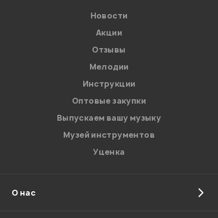
Новости
Акции
Отзывы
Мелодии
Я даю
согласие
на обработку персональных данных в
Инструкции
соответствии с
Политикой в отношении обработки
персональных данных.
Оптовые закупки
Введите проверочное число:
Выпускаем вашу музыку
Музей инструментов
Уценка
О нас
Отправить