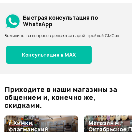
Добавить свое фото
Подробнее о FORCE
Быстрая консультация по
Архив товаров - дешевле
WhatsApp
Архив товаров - дороже
Большинство вопросов решаются парой-тройкой СМСок
Все товары FORCE
Архив товаров - новинки
Консультация в MAX
Отзывы
Оставьте отзыв и получите
+1000
0
бонусов
.
Приходите в наши магазины за
0.0
общением и, конечно же,
скидками.
Оценка
5
0
г.Химки,
Магазин м.
флагманский
Октябрьское 
Оценка
4
0