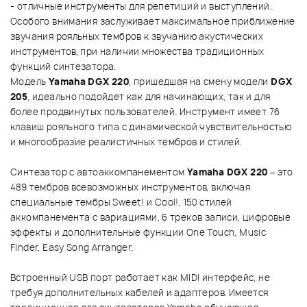
- отличные инструменты для репетиций и выступлений.
Особого внимания заслуживает максимальное приближение
звучания рояльных тембров к звучанию акустических
инструментов, при наличии множества традиционных
функций синтезатора.
Модель
Yamaha DGX 220
, пришедшая на смену модели
DGX
205
, идеально подойдет как для начинающих, так и для
более продвинутых пользователей. Инструмент имеет 76
клавиш рояльного типа с динамической чувствительностью
и многообразие реалистичных тембров и стилей.
Синтезатор с автоаккомпанементом
Yamaha DGX 220
– это
489 тембров всевозможных инструментов, включая
специальные тембры Sweet! и Cool!, 150 стилей
аккомпанемента с вариациями, 6 треков записи, цифровые
эффекты и дополнительные функции One Touch, Music
Finder, Easy Song Arranger.
Встроенный USB порт работает как MIDI интерфейс, не
требуя дополнительных кабелей и адаптеров. Имеется