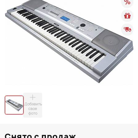
Добавить
свое
фото
Снято с продаж