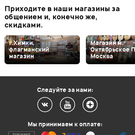
В корзину
Приходите в наши магазины за
0.0
общением и, конечно же,
скидками.
Оценка
5
0
г.Химки,
Магазин м.
флагманский
Октябрьское 
Оценка
4
0
магазин
Москва
Оценка
3
0
Оценка
2
0
Оценка
1
0
Следуйте за нами:
Мой отзыв о товаре
Мы принимаем к оплате:
Ваша оценка: