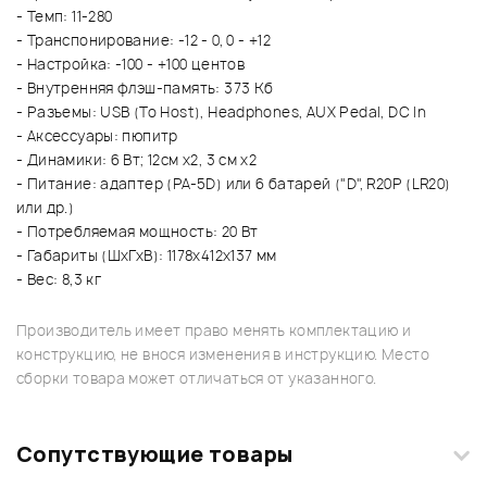
- Темп: 11-280
- Транспонирование: -12 - 0, 0 - +12
- Настройка: -100 - +100 центов
- Внутренняя флэш-память: 373 Кб
- Разъемы: USB (To Host), Headphones, AUX Pedal, DC In
- Аксессуары: пюпитр
- Динамики: 6 Вт; 12см х2, 3 см х2
- Питание: адаптер (PA-5D) или 6 батарей ("D", R20P (LR20)
или др.)
- Потребляемая мощность: 20 Вт
- Габариты (ШхГхВ): 1178х412х137 мм
- Вес: 8,3 кг
Производитель имеет право менять комплектацию и
конструкцию, не внося изменения в инструкцию. Место
сборки товара может отличаться от указанного.
Сопутствующие товары