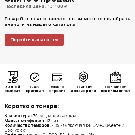
Последняя цена: 13 400 ₽
Товар был снят с продаж, но вы можете подобрать
аналоги из нашего каталога
Перейти к аналогам
30 дней
100%
Можно
Гарантия
Принимаем
возврат
оригинал
в кредит
и поддержка
все виды оплат
Коротко о товаре:
Клавиатура:
76 кл., динамическая
Макс. полифония:
32 ноты
Количество тембров:
489 XG(включая 128 GM+5 Sweet+ 2
Cool voice)
Эффекты:
reverb (9), DSP (38), harmony (26)