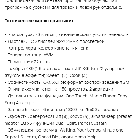
традиционная для синтезаторов Yamaha обучающая
программа с уроками для правой и левой рук отдельно.
Технические характеристики:
- Клавиатура: 76 клавиш, динамическая чувствительность
- Дисплей: LCD дисплей 92x42 мм с подсветкой
- Контроллеры: колесо изменения тона
- Генератор тона: AWM
- Полифония: 32 ноты
- Тембры: 489 (116 стандартных + 361 XGlite + 12 ударные/
звуковые эффекты; Sweet! (5), Cool! (3)
- Совместимость: GM, XGlite; формат воспроизведения SMF
- Стили аккомпанемента: 150 пресетов, 2 вариации
- Дополнительные функции: One Touch, Music Finder, Easy
Song Arranger
- Запись: 5 песен, 6 каналов, 10000 нот/5500 аккордов
- Эффекты: реверберация (9), хорус (4), эквалайзер (preset
master EQ x5); функции Dual, Split, Panel Sustain
- Обучающая программа: Waiting, Your tempo, Minus one,
Repeat & Learn, Chord Dictionary, demo/help