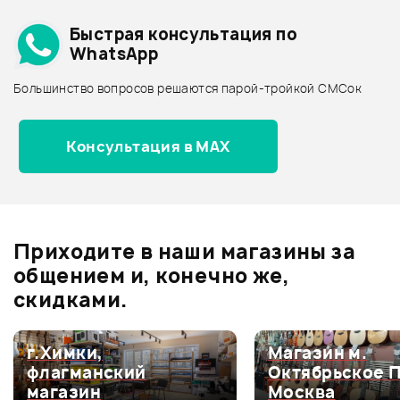
Подробнее о WALDORF
Быстрая консультация по
Архив товаров - дешевле
WhatsApp
Архив товаров - дороже
Большинство вопросов решаются парой-тройкой СМСок
Все товары WALDORF
Архив товаров - новинки
Консультация в MAX
Отзывы
Оставьте отзыв и получите
+1000
2
бонусов
.
Приходите в наши магазины за
5.0
общением и, конечно же,
скидками.
Оценка
5
100%
г.Химки,
Магазин м.
флагманский
Октябрьское 
Оценка
4
0
магазин
Москва