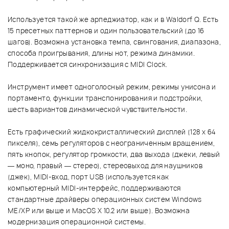
Используется такой же арпеджиатор, как и в Waldorf Q. Есть
15 пресетных паттернов и один пользовательский (до 16
шагов). Возможна установка темпа, свингования, диапазона,
способа проигрывания, длины нот, режима динамики.
Поддерживается синхронизация с MIDI Clock.
Инструмент имеет одноголосный режим, режимы унисона и
портаменто, функции транспонирования и подстройки,
шесть вариантов динамической чувствительности.
Есть графический жидкокристаллический дисплей (128 x 64
пикселя), семь регуляторов с неограниченным вращением,
пять кнопок, регулятор громкости, два выхода (джеки, левый
— моно, правый — стерео), стереовыход для наушников
(джек), MIDI-вход, порт USB (используется как
компьютерный MIDI-интерфейс, поддерживаются
стандартные драйверы операционных систем Windows
ME/XP или выше и MacOS X 10.2 или выше). Возможна
модернизация операционной системы.