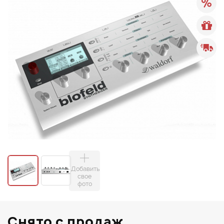
Добавить
свое
фото
Снято с продаж