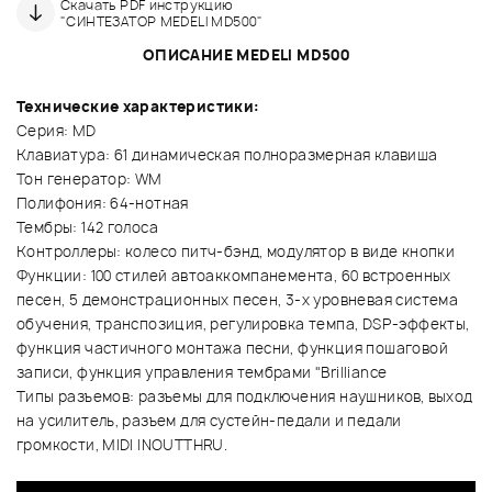
Скачать PDF инструкцию
"СИНТЕЗАТОР MEDELI MD500"
ОПИСАНИЕ MEDELI MD500
Технические характеристики:
Серия: MD
Клавиатура: 61 динамическая полноразмерная клавиша
Тон генератор: WM
Полифония: 64-нотная
Тембры: 142 голоса
Контроллеры: колесо питч-бэнд, модулятор в виде кнопки
Функции: 100 стилей автоаккомпанемента, 60 встроенных
песен, 5 демонстрационных песен, 3-х уровневая система
обучения, транспозиция, регулировка темпа, DSP-эффекты,
функция частичного монтажа песни, функция пошаговой
записи, функция управления тембрами "Brilliance
Типы разъемов: разъемы для подключения наушников, выход
на усилитель, разъем для сустейн-педали и педали
громкости, MIDI INOUTTHRU.