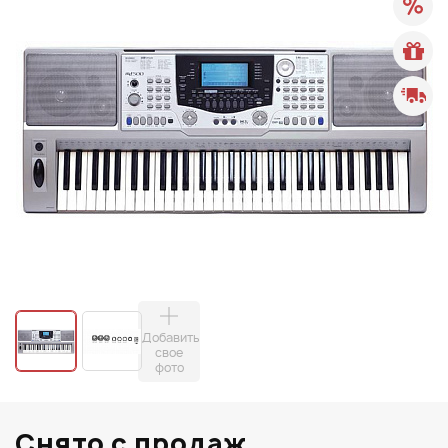
Добавить
свое
фото
Снято с продаж