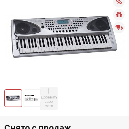
Добавить
свое
фото
Снято с продаж