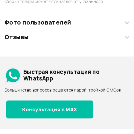
сборки товара может отличаться от указанного.
Фото пользователей
Отзывы
Загрузите свои фотографии купленного товара и получите
+1000 бонусов
.
Смарт-навигатор
Добавить свое фото
Подробнее о MEDELI
Быстрая консультация по
Архив товаров - дешевле
WhatsApp
Архив товаров - дороже
Большинство вопросов решаются парой-тройкой СМСок
Все товары MEDELI
Архив товаров - новинки
Консультация в MAX
Отзывы
Оставьте отзыв и получите
+1000
0
бонусов
.