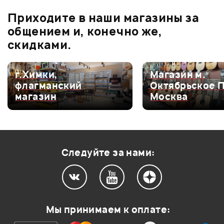
Приходите в наши магазины за
0.0
общением и, конечно же,
скидками.
Оценка
5
0
г.Химки,
Магазин м.
флагманский
Октябрьское 
Оценка
4
0
магазин
Москва
Оценка
3
0
Оценка
2
0
Оценка
1
0
Следуйте за нами:
Мой отзыв о товаре
Мы принимаем к оплате: