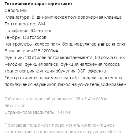
Технические характеристики:
Серия: MD
Клавиатура: 61 динамическая полноразмерная клавиша
Тон генератор: WM
Полифония: 64-нотная
Тембры: 138 голосов
Контроллеры: колесо питч-бэнд, модулятор в виде кнопки
Блок питания 12В / 2000мА.
Функции: 100 стилей автоаккомпанемента, 50 обучающих
мелодий, функция записи, функция наложения голосов,
транспозиция, функция обучения, DSP-эффекты
Типы разъемов: разъем для сустейн-педали, разъем для
подключения наушников, выход на усилитель, USB-разъем
Габариты в заводской упаковке: 1.06 x 0.41 x 0.18 м.
Вес: 7.7 кг
Страна-производитель: КИТАЙ
Производитель имеет право менять комплектацию и
конструкцию, не внося изменения в инструкцию. Место