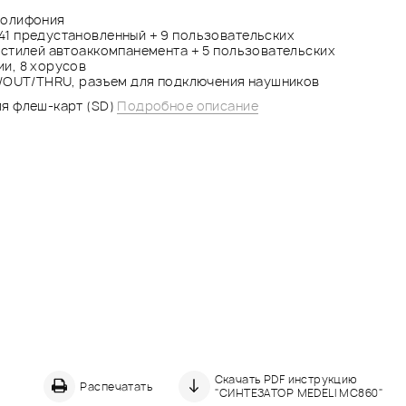
полифония
41 предустановленный + 9 пользовательских
0 стилей автоаккомпанемента + 5 пользовательских
и, 8 хорусов
N/OUT/THRU, разъем для подключения наушников
ля флеш-карт (SD)
Подробное описание
Скачать PDF инструкцию
Распечатать
"СИНТЕЗАТОР MEDELI MC860"