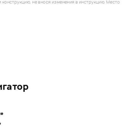
 конструкцию, не внося изменения в инструкцию. Место
игатор
ле
е