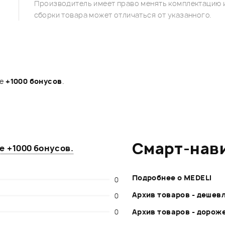
Производитель имеет право менять комплектацию и
сборки товара может отличаться от указанного.
те
+1000 бонусов
.
Смарт-нав
те
+1000 бонусов
.
Подробнее о MEDELI
0
Архив товаров - дешев
0
0
Архив товаров - дорож