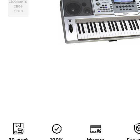
Добавить
свое
фото
30 дней
100%
Можно
Гара