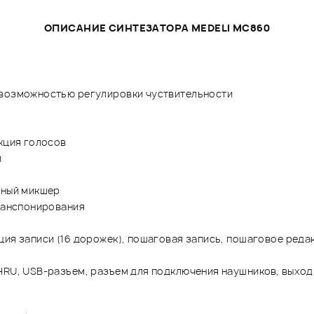
ОПИСАНИЕ СИНТЕЗАТОРА MEDELI MC860
 возможностью регулировки чуствительности
акция голосов
и
ьный микшер
транспонирования
ия записи (16 дорожек), пошаговая запись, пошаговое редак
HRU, USB-разъем, разъем для подключения наушников, выход 