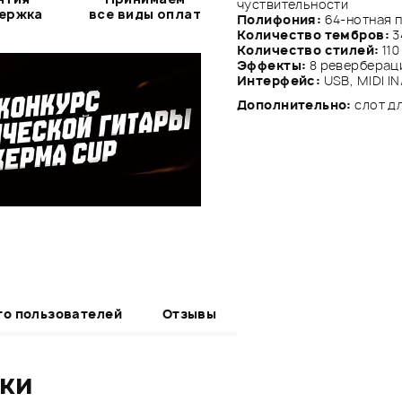
чуствительности
держка
все виды оплат
Полифония:
64-нотная 
Количество тембров:
3
Количество стилей:
11
Эффекты:
8 ревербераци
Интерфейс:
USB, MIDI I
Дополнительно:
слот д
то пользователей
Отзывы
ики