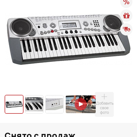
Добавить
свое
фото
Снято с продаж