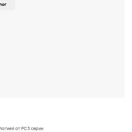
лог
логией от РС3 серии