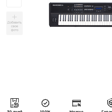
Добавить
свое
фото
30 дней
100%
Можно
Гара