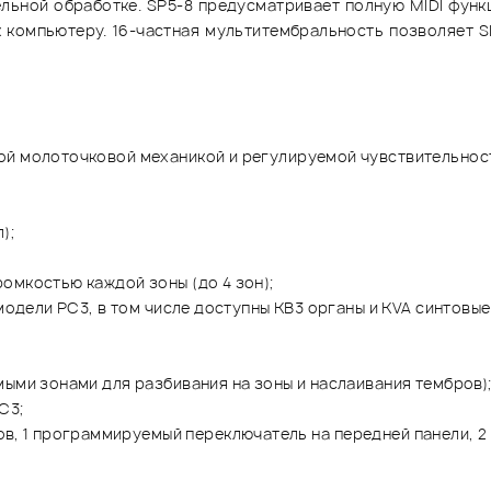
ельной обработке. SP5-8 предусматривает полную MIDI функ
к компьютеру. 16-частная мультитембральность позволяет S
ой молоточковой механикой и регулируемой чувствительнос
);
омкостью каждой зоны (до 4 зон);
 модели PC3, в том числе доступны КВ3 органы и KVA синтовы
мыми зонами для разбивания на зоны и наслаивания тембров)
C3;
ов, 1 программируемый переключатель на передней панели, 2