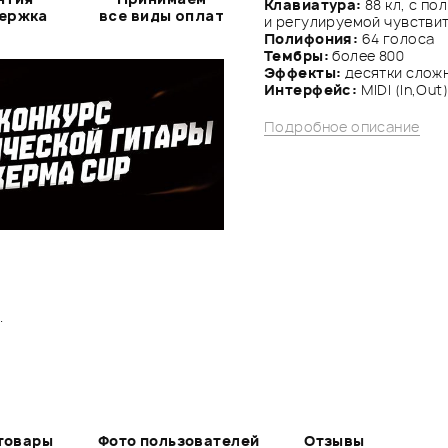
Клавиатура:
88 кл, с п
держка
все виды оплат
и регулируемой чувстви
Полифония:
64 голоса
Тембры:
более 800
Эффекты:
десятки слож
Интерфейс:
MIDI (In,Out
Подробное описание
.
товары
Фото пользователей
Отзывы