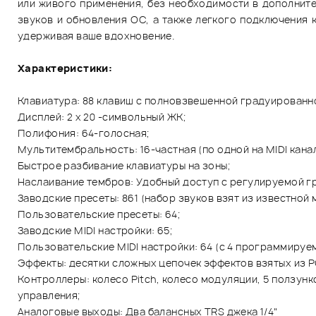
или живого применения, без необходимости в дополнит
звуков и обновления ОС, а также легкого подключения 
удерживая ваше вдохновение.
Характеристики:
Клавиатура: 88 клавиш с полновзвешенной градуированн
Дисплей: 2 х 20 -символьный ЖК;
Полифония: 64-голосная;
Мультитембральность: 16-частная (по одной на MIDI канал
Быстрое разбивание клавиатуры на зоны;
Наслаивание тембров: Удобный доступ с регулируемой гр
Заводские пресеты: 861 (набор звуков взят из известной
Пользовательские пресеты: 64;
Заводские MIDI настройки: 65;
Пользовательские MIDI настройки: 64 (с 4 программируе
Эффекты: десятки сложных цепочек эффектов взятых из P
Контроллеры: колесо Pitch, колесо модуляции, 5 ползунк
управления;
Аналоговые выходы: Два балансных TRS джека 1/4"