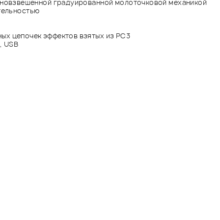
олновзвешенной градуированной молоточковой механикой
тельностью
ных цепочек эффектов взятых из PC3
), USB