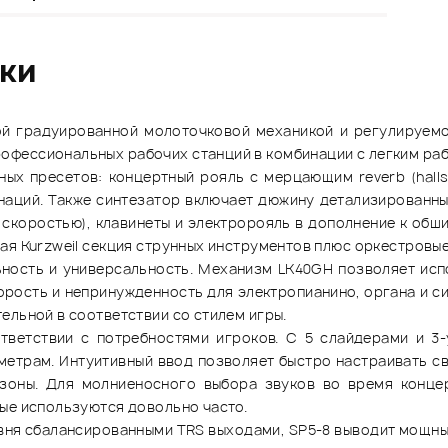
ики
й градуированной молоточковой механикой и регулируемой
фессиональных рабочих станций в комбинации с легким раб
ых пресетов: концертный рояль с мерцающим reverb (halls
наций. Также синтезатор включает дюжину детализированны
скоростью), клавинеты и электророяль в дополнение к обш
ая Kurzweil секция струнных инструментов плюс оркестровые
ьность и универсальность. Механизм LK40GH позволяет исп
рость и непринужденность для электропианино, органа и с
ельной в соответствии со стилем игры.
ветствии с потребностями игроков. С 5 слайдерами и 3-у
етрам. Интуитивный ввод позволяет быстро настраивать св
r зоны. Для молниеносного выбора звуков во время концер
ые используются довольно часто.
вня сбалансированными TRS выходами, SP5-8 выводит мощный