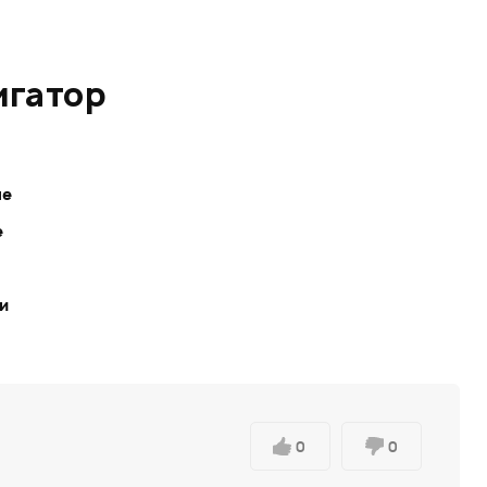
игатор
ле
е
ки
0
0