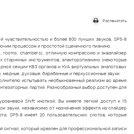
Распечатать
 чувствительностью и более 800 лучших звуков, SP5-8
очим процессом и простотой сценичного пианино.
, rooms, chambers), отличную компрессию и эквалайзер
х старинных инструментов; электоропианино (некоторые
ирной секции КВ3 органов и KVA виртуальных аналоговых
, медные, духовые, барабанные и перкуссионные звуки.
олнителю испытывать необыкновенный реализм во время
интезаторных партий. Разнообразный выбор доступен для
ровневой Shift кнопкой, Вы имеете легкий доступ к 15
ои звуки, независимо от назначения эффекта на слайдер
та, SP5-8 имеет 20 пользовательских слотов, которые
 сигнал, который идеален для профессиональной записи