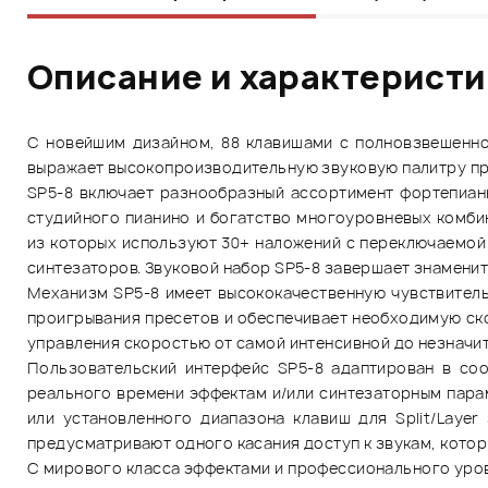
Описание и характерист
С новейшим дизайном, 88 клавишами с полновзвешенно
выражает высокопроизводительную звуковую палитру про
SP5-8 включает разнообразный ассортимент фортепианн
студийного пианино и богатство многоуровневых комби
из которых используют 30+ наложений с переключаемой 
синтезаторов. Звуковой набор SP5-8 завершает знаменит
Механизм SP5-8 имеет высококачественную чувствител
проигрывания пресетов и обеспечивает необходимую ско
управления скоростью от самой интенсивной до незначит
Пользовательский интерфейс SP5-8 адаптирован в соот
реального времени эффектам и/или синтезаторным парам
или установленного диапазона клавиш для Split/Laye
предусматривают одного касания доступ к звукам, котор
С мирового класса эффектами и профессионального уро