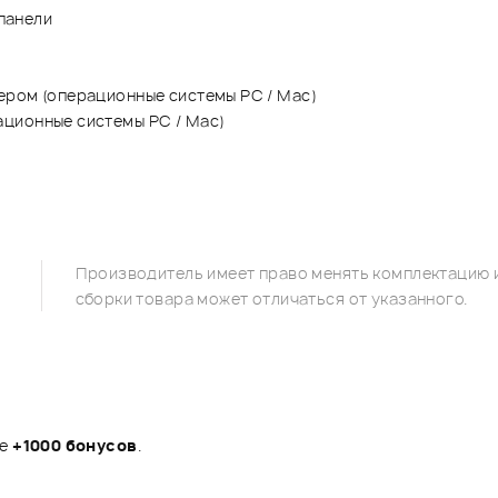
 панели
ером (операционные системы PC / Mac)
ционные системы PC / Mac)
Производитель имеет право менять комплектацию и
сборки товара может отличаться от указанного.
те
+1000 бонусов
.