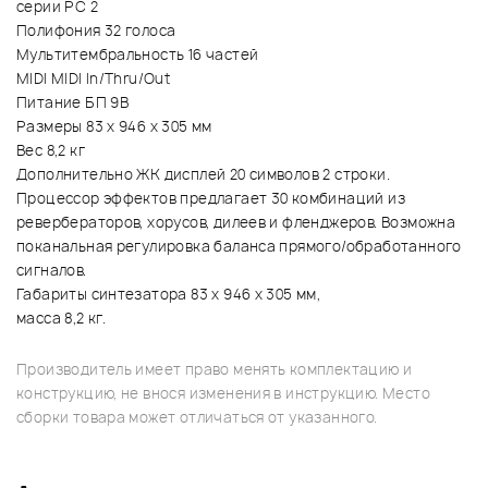
серии PC 2
Полифония 32 голоса
Мультитембральность 16 частей
MIDI MIDI In/Thru/Out
Питание БП 9В
Размеры 83 x 946 x 305 мм
Вес 8,2 кг
Дополнительно ЖК дисплей 20 символов 2 строки.
Процессор эффектов предлагает 30 комбинаций из
ревербераторов, хорусов, дилеев и фленджеров. Возможна
поканальная регулировка баланса прямого/обработанного
сигналов.
Габариты синтезатора 83 x 946 x 305 мм,
масса 8,2 кг.
Производитель имеет право менять комплектацию и
конструкцию, не внося изменения в инструкцию. Место
сборки товара может отличаться от указанного.