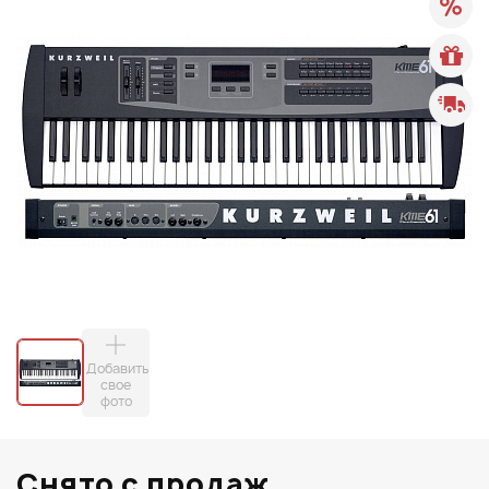
Добавить
свое
фото
Снято с продаж