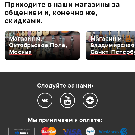
Приходите в наши магазины за
0.0
общением и, конечно же,
скидками.
Оценка
5
0
Магазин м.
Магазин м.
Октябрьское Поле,
Владимирская
Оценка
4
0
Москва
Санкт-Петерб
Оценка
3
0
Оценка
2
0
Оценка
1
0
Следуйте за нами:
Мой отзыв о товаре
Мы принимаем к оплате:
Ваша оценка: