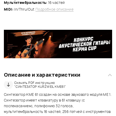
Мультитембральность:
16 частей
MIDI:
In/Thru/Out
Подробное описание
Описание и характеристики
Скачать PDF инструкцию
"СИНТЕЗАТОР KURZWEIL KME61"
Синтезатор KME 61 создан на основе звукового модуля ME 1.
Синтезатор имеет клавиатуру в 61 клавишу (с
послекасанием), полифонию 32 голоса,
мультитембральность 16 частей, 256 пэтчей с инструментов