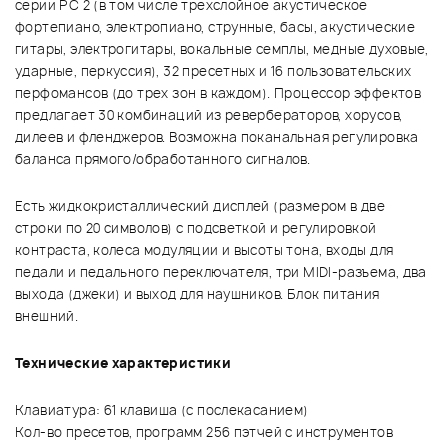
серии PC 2 (в том числе трехслойное акустическое
фортепиано, электропиано, струнные, басы, акустические
гитары, электрогитары, вокальные семплы, медные духовые,
ударные, перкуссия), 32 пресетных и 16 пользовательских
перфомансов (до трех зон в каждом). Процессор эффектов
предлагает 30 комбинаций из ревербераторов, хорусов,
дилеев и фленджеров. Возможна поканальная регулировка
баланса прямого/обработанного сигналов.
Есть жидкокристаллический дисплей (размером в две
строки по 20 символов) с подсветкой и регулировкой
контраста, колеса модуляции и высоты тона, входы для
педали и педального переключателя, три MIDI-разъема, два
выхода (джеки) и выход для наушников. Блок питания
внешний.
Технические характеристики
Клавиатура: 61 клавиша (с послекасанием)
Кол-во пресетов, программ 256 пэтчей с инструментов