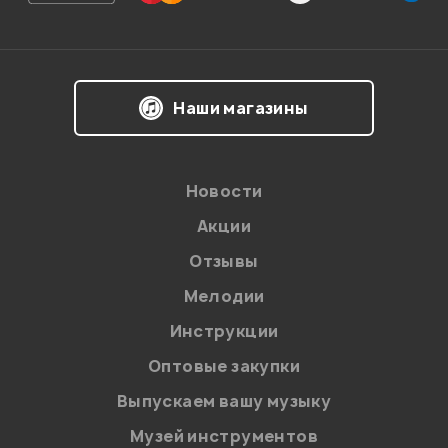
Впечатления о товаре:
Наши магазины
Новости
Акции
Отзывы
Мелодии
Я даю
согласие
на обработку персональных данных в
Инструкции
соответствии с
Политикой в отношении обработки
персональных данных.
Оптовые закупки
Введите проверочное число:
Выпускаем вашу музыку
Музей инструментов