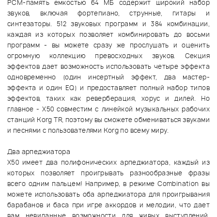
PCM-память емкостью 64 МБ содержит широкий набор
звуков, включая фортепиано, струнные, гитары и
синтезаторы. 512 звуковых программ и 384 комбинации,
каждая из которых позволяет комбинировать до восьми
программ - вы можете сразу же прослушать и оценить
огромную коллекцию превосходных звуков. Секция
эффектов дает возможность использовать четыре эффекта
одновременно (один инсертный эффект, два мастер-
эффекта и один EQ) и предоставляет полный набор типов
эффектов, таких как реверберация, хорус и дилей. Но
главное - X50 совместим с линейкой музыкальных рабочих
станций Korg TR, поэтому вы сможете обмениваться звуками
и песнями с пользователями Korg по всему миру.
Два арпеджиатора
X50 имеет два полифонических арпеджиатора, каждый из
которых позволяет проигрывать разнообразные фразы
всего одним пальцем! Например, в режиме Combination вы
можете использовать оба арпеджиатора для проигрывания
барабанов и баса при игре аккордов и мелодии, что дает
вам невиданные возможности для живых выступлений.