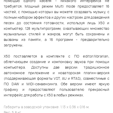
помощью одного кабеля - никакого интерфейса не
требуется. Мощный режим Multi mode предоставляет 16
частей, с помощью которых вы можете создавать музыку, с
полным набором эффектов и других настроек для доведения
песен до состояния готовности, используя лишь X50 и
компьютер. 128 мультипрограмм, охватывающих множество
музыкальных стилей и жанров, могут быть сохранены и
вызваны из памяти, а 16 программ - предварительно
загружены.
X50 поставляется в комплекте с ПО editor/librarian,
облегчающем создание и компоновку звуков при помощи
компьютера. Доступны две версии: традиционное
автономное приложение и новаторская плагин-версия
(поддерживающая форматы VST, AU и RTAS), совместимые с
ПО DAW и MIDI-секвенсинга. Обе версии имеют яркую
графику и предоставляют пользователю прекрасный
интерфейс для работы с X50 в любых режимах.
Габариты в заводской упаковке: 1.13 x 0.36 x 0.16 м.
Вес: 5.8 кг