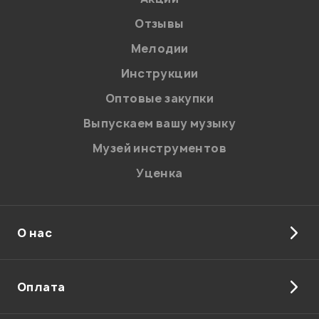
Отзывы
Мелодии
Я даю
согласие
на обработку персональных данных в
Инструкции
соответствии с
Политикой в отношении обработки
персональных данных.
Оптовые закупки
Введите проверочное число:
Выпускаем вашу музыку
Музей инструментов
Уценка
О нас
Отправить
Оплата