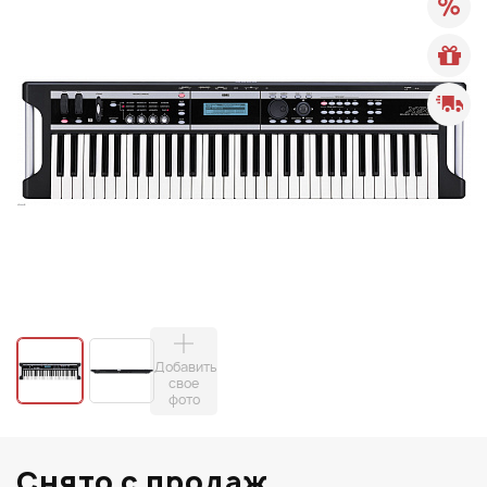
Добавить
свое
фото
Снято с продаж