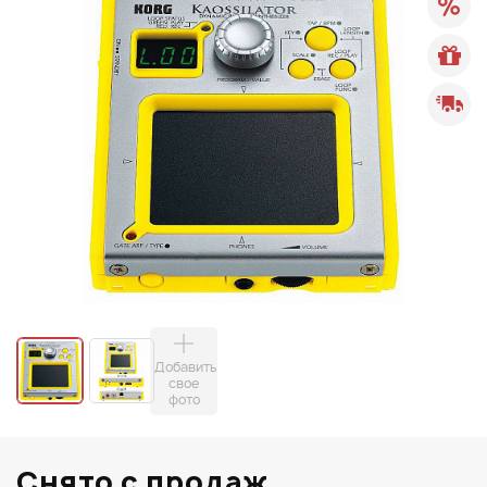
Добавить
свое
фото
Снято с продаж