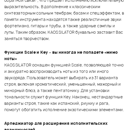
обратной связи*, что придает исполнению исключительную
выразительность. В дополнение к классическим
синтезаторным сольным тембрам, басам и спецэффектам, в
памяти инструмента находятся также реалистичные звуки
фортепиано, гитары и трубы, а также ударные сэмплы и
лупы. Таким образом, KAOSSILATOR буквально заставит Вас
заняться творчеством.
Функции Scale и Key – вы никогда не попадете «мимо
ноты»
KAOSSILATOR оснащен функцией Scale, позволяющей точно
и аккуратно воспроизводить ноты из того или иного
звукоряда. Пользователь может выбирать из 31 варианта
строя, включая хроматический, уменьшенный, мажорный и
минорный блюз, а также пентатонику. Для установки
тональности служит функция Key. Наконец, нестандартные
варианты строя, такие как испанский, риукиу и рага,
помогут обогатить исполнение экзотическими элементами.
Арпеджиатор для расширения исполнительских
возможностей