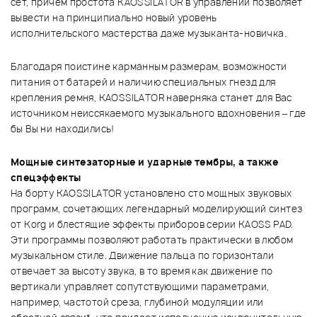
сет, причем простота KAOSSILATOR в управлении позволяет
вывести на принципиально новый уровень
исполнительского мастерства даже музыканта-новичка.
Благодаря поистине карманным размерам, возможности
питания от батарей и наличию специальных гнезд для
крепления ремня, KAOSSILATOR наверняка станет для Вас
источником неиссякаемого музыкального вдохновения – где
бы Вы ни находились!
Мощные синтезаторные и ударные тембры, а также
спецэффекты
На борту KAOSSILATOR установлено сто мощных звуковых
программ, сочетающих легендарный моделирующий синтез
от Korg и блестящие эффекты приборов серии KAOSS PAD.
Эти программы позволяют работать практически в любом
музыкальном стиле. Движение пальца по горизонтали
отвечает за высоту звука, в то время как движение по
вертикали управляет сопутствующими параметрами,
например, частотой среза, глубиной модуляции или