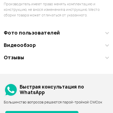
Производитель имеет право менять комплектацию и
конструкцию, не внося изменения в инструкцию. Место
сборки товара может отличаться от указанного.
Фото пользователей
Видеообзор
Загрузите свои фотографии купленного товара и получите
+1000 бонусов
.
Отзывы
Добавить свое фото
Смарт-навигатор
Подробнее о KORG
Быстрая консультация по
Архив товаров - дешевле
WhatsApp
Архив товаров - дороже
Большинство вопросов решаются парой-тройкой СМСок
Все товары KORG