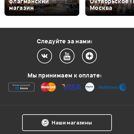
Октябрьское Поле,
Владимирск
Оценка
4
50%
МИКРОФОН SHURE
Москва
Санкт-Пете
SM11-CN
2 000 ₽
Оценка
3
0
СТОЙКА
Оценка
2
0
КЛАВИШНАЯ FORCE
KSC-09
Оценка
1
0
Следуйте за нами:
0
0
Мы принимаем к оплате:
Хороший звук. Уйма клавиш. Запутался в
примочках. Отличный агрегат за эти деньги.
Гость
06.10.2010
Наши магазины
1
0