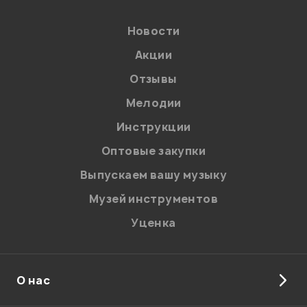
Возможностей довольно много. В целом хороший
Новости
аппарат свои деньги отрабатывает.
Акции
Колгушкин Александр
Отзывы
20.02.2010
Мелодии
Инструкции
Оптовые закупки
Мой отзыв о товаре
Выпускаем вашу музыку
Ваша оценка:
Музей инструментов
Уценка
Впечатления о товаре:
О нас