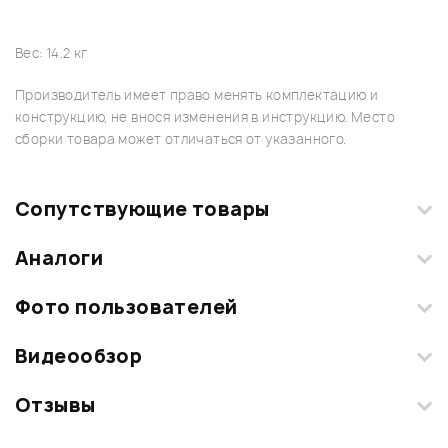
Вес: 14.2 кг
Производитель имеет право менять комплектацию и
конструкцию, не внося изменения в инструкцию. Место
сборки товара может отличаться от указанного.
Сопутствующие товары
Аналоги
Фото пользователей
Видеообзор
Загрузите свои фотографии купленного товара и получите
+1000 бонусов
.
Отзывы
Добавить свое фото
Смарт-навигатор