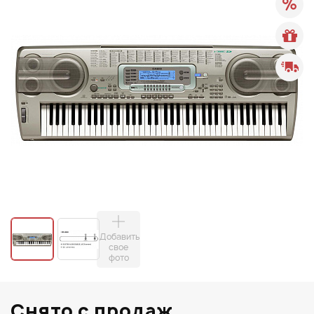
Добавить
свое
фото
Снято с продаж