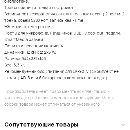
библиотеке.
Транспозиция и тонкая постройка
Возможность сохранения дополнительных песен ( 2 песни, 2
трека, объем 5200 нот, запись Real-Time
ЖК монитор, метроном
Порты для микрофона, наушников, USB , Video-out, педали.
SmartMedia разъем.
Пюпитр и песенник включены.
Динамики: 12 см x 2; 2x5 W.
Размер: 944x387x146
Вес: 5,3 кг.
Рекомендуемый блок питания для LK-90TV (в комплект не
входит) AD-5 или 6 батареек (в комплект не входят)
Производитель имеет право менять комплектацию и
конструкцию, не внося изменения в инструкцию. Место
сборки товара может отличаться от указанного.
Сопутствующие товары