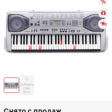
Добавить
свое
фото
Снято с продаж