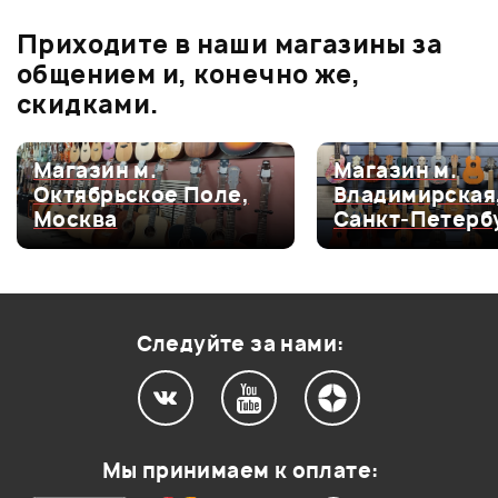
В корзину
Приходите в наши магазины за
0.0
общением и, конечно же,
скидками.
Оценка
5
0
Магазин м.
Магазин м.
Октябрьское Поле,
Владимирская
Оценка
4
0
Москва
Санкт-Петерб
Оценка
3
0
Оценка
2
0
Оценка
1
0
Следуйте за нами:
Мой отзыв о товаре
Мы принимаем к оплате: