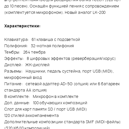
до 10 песен). Оснащён функцией пения с сопровождением
(комплектуется микрофоном). Новый аналог LK-200
Характеристики:
Клавиатура: 61 клавиша с подсветкой
Полифония: 32-нотная полифония
Тембры: 264 тембра
Эффекты: 8 цифровых эффектов (реверберация/хорус)
Дисплей: ЖК-дисплей
Разъемы: Наушники, педаль сустейна, порт USB (MIDI),
микрофонный вход
Питание: сетевой адаптер AD-5G (опция) или 6 батареек
стандарта АА (опция)
В комплекте: Микрофон в комплекте
Доп. данные: 100 обучающих композиций
Слот для карт памяти SD / порт USB (MIDI)
120 стилей аккомпанемента
Дополнительные композиции стандарта SMF (MIDI-файлы)
(320 Кб/10 композиций)