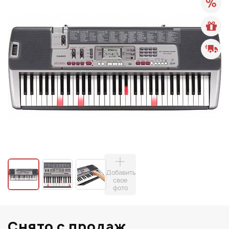
Добавить
свое
фото
Снято с продаж