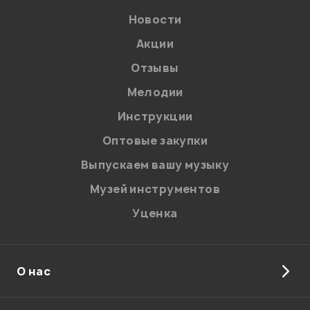
Новости
Акции
Отзывы
Мелодии
Я даю
согласие
на обработку персональных данных в
Инструкции
соответствии с
Политикой в отношении обработки
персональных данных.
Оптовые закупки
Введите проверочное число:
Выпускаем вашу музыку
Музей инструментов
Уценка
О нас
Отправить