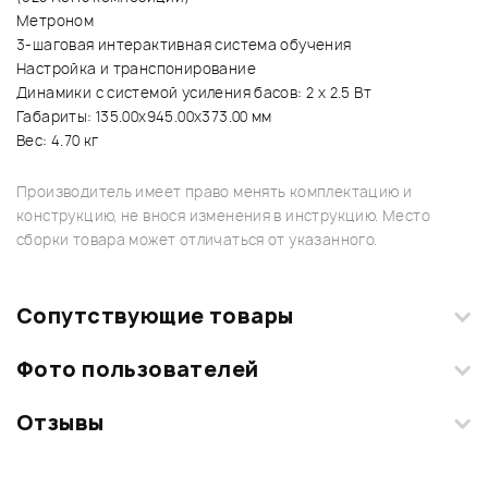
Метроном
3-шаговая интерактивная система обучения
Настройка и транспонирование
Динамики с системой усиления басов: 2 х 2.5 Вт
Габариты: 135.00x945.00x373.00 мм
Вес: 4.70 кг
Производитель имеет право менять комплектацию и
конструкцию, не внося изменения в инструкцию. Место
сборки товара может отличаться от указанного.
Сопутствующие товары
Фото пользователей
Отзывы
Загрузите свои фотографии купленного товара и получите
+1000 бонусов
.
Смарт-навигатор