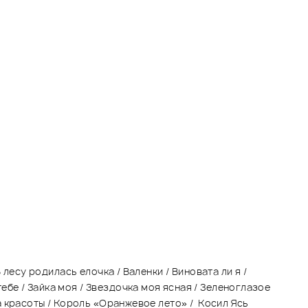
 лесу родилась елочка / Валенки / Виновата ли я /
ебе / Зайка моя / Звездочка моя ясная / Зеленоглазое
ва красоты / Король «Оранжевое лето» / Косил Ясь