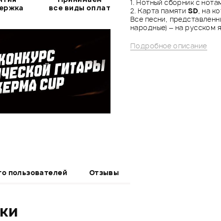
1. Нотный сборник с нота
держка
все виды оплат
2. Карта памяти
SD
, на к
Все песни, представленн
народные) – на русском я
Подробное описание
то пользователей
Отзывы
ики