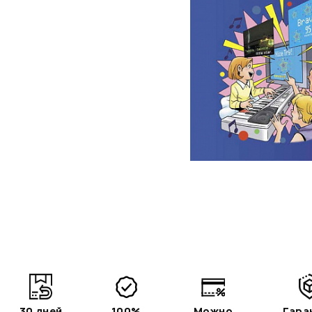
30 дней
100%
Можно
Гара