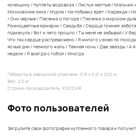
конюшину / Куплеты водовоза / Листья желтые / Мальчик 
Московские окна / Мурка / На побывку едет / Надежда / На
/ Очи черные / Песенка о погоде / Песенка о морском дья
Разноцветные ярмарки / Свадьба / Сердца томная забота /
пiдманула / Вот и лето прошло / Ты меня не забывай / У бе
Что так сердце растревожено / Я милого узнаю по походке
ясные дни / Немного жаль / Темная ночь / Две звезды / А я
недели / Я всегда с тобой / Иногда
Габариты в заводской упаковке: 0.15 x 0.21 x 0.02 м.
Вес: 0.3 кг
Страна-производитель: РОССИЯ
Фото пользователей
Загрузите свои фотографии купленного товара и получи