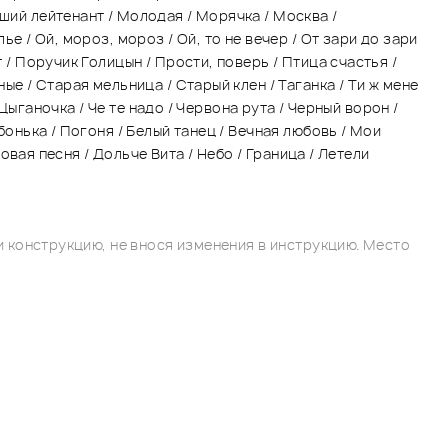
ший лейтенант / Молодая / Морячка / Москва /
е / Ой, мороз, мороз / Ой, то не вечер / От зари до зари
 / Поручик Голицын / Прости, поверь / Птица счастья /
ые / Старая мельница / Старый клен / Таганка / Ти ж мене
 Цыганочка / Че те надо / Червона рута / Черный ворон /
онька / Погоня / Белый танец / Вечная любовь / Мои
новая песня / Дольче Вита / Небо / Граница / Летели
 конструкцию, не внося изменения в инструкцию. Место