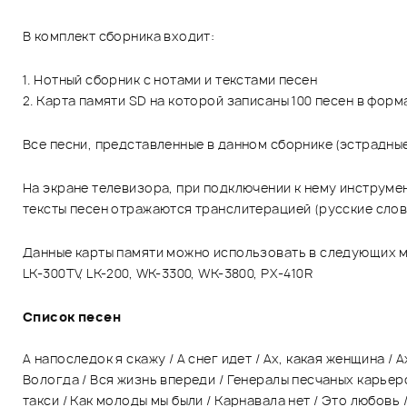
В комплект сборника входит:
1. Нотный сборник с нотами и текстами песен
2. Карта памяти SD на которой записаны 100 песен в форм
Все песни, представленные в данном сборнике (эстрадные,
На экране телевизора, при подключении к нему инструме
тексты песен отражаются транслитерацией (русские слов
Данные карты памяти можно использовать в следующих 
LK-300TV, LK-200, WK-3300, WK-3800, PX-410R
Список песен
А напоследок я скажу / А снег идет / Ах, какая женщина / 
Вологда / Вся жизнь впереди / Генералы песчаных карьеро
такси / Как молоды мы были / Карнавала нет / Это любовь