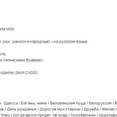
ате MIDI
 рок, шансон и народные) – на русском языке.
нта,
а латинскими буквами)
моделях ЭМИ CASIO:
Ах, Одесса / Багамы, мама / Беловежская пуща / Белоруссия / В
в / День рожденья / Дорогие мои старики / Дружба / Желаю т
 / Клен / Когда весна придет, не знаю / Коробейники / Короле