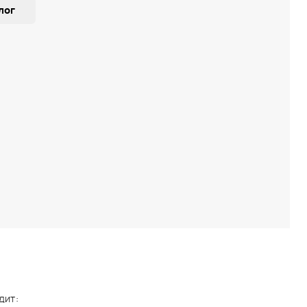
лог
дит: