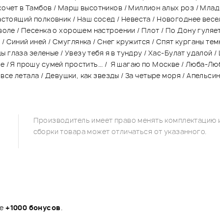
хочет в Тамбов / Марш высотников / Миллион алых роз / Млад
стоящий полковник / Наш сосед / Невеста / Новогоднее весель
воле / Песенка о хорошем настроении / Плот / По Дону гуляет
 Синий иней / Смуглянка / Снег кружится / Спят курганы темн
ды глаза зеленые / Увезу тебя я в тундру / Хас-Булат удалой /
 / Я прошу сумей простить... / Я шагаю по Москве / Люба-Люб
 все летала / Девушки, как звезды / За четыре моря / Апельси
Производитель имеет право менять комплектацию и
сборки товара может отличаться от указанного.
те
+1000 бонусов
.