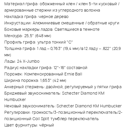
Материал грифа: обожженный клен / клен 5-ти кусковый /
армированные стержни из углеродного волокна
Накладка грифа: черное дерево
Инкрустации: Алюминиевые смещенные / обратные круги
Боковые маркеры ладов: Светящиеся в темноте
Мензура: 25,5" (648 мм)
Профиль грифа: ультра тонкий "С"
Толщина грифа: 1 лад – 0,763" (19,4 мм)/в 12 ладу – .822" (20,9
мм)
Лады: 24 X-Jumbo
Радиус накладки грифа: 12"-16" составной
Порожек: Компенсированный Ernie Ball
Ширина порожка: 1,653" (42 мм)
Анкерный стержень: двойной, регулируемый у пятки грифа
Бриджевый звукосниматель: Schecter Diamond KM
Humbucker
Нековый звукосниматель: Schecter Diamond KM Humbucker
Регулировки: громкость/3-позиционный переключатель/2-
позиционный Coil Split тумблер переключатель
Цвет фурнитуры: чёрный