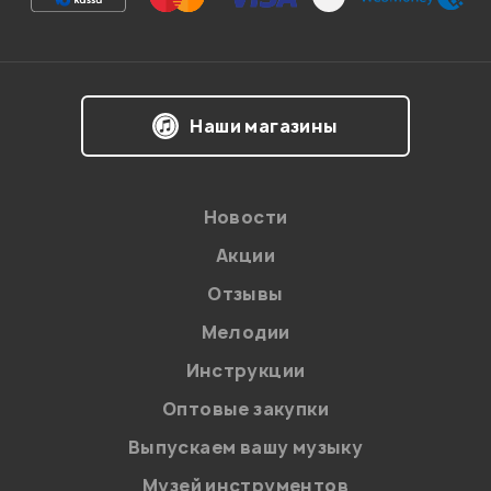
Впечатления о товаре:
Наши магазины
Новости
Акции
Отзывы
Мелодии
Я даю
согласие
на обработку персональных данных в
Инструкции
соответствии с
Политикой в отношении обработки
персональных данных.
Оптовые закупки
Введите проверочное число:
Выпускаем вашу музыку
Музей инструментов