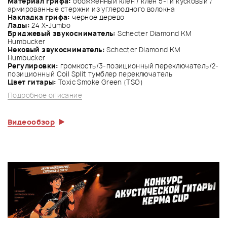
Материал грифа:
обожженный клен / клен 5-ти кусковый /
армированные стержни из углеродного волокна
Накладка грифа:
черное дерево
Лады:
24 X-Jumbo
Бриджевый звукосниматель:
Schecter Diamond KM
Humbucker
Нековый звукосниматель:
Schecter Diamond KM
Humbucker
Регулировки:
громкость/3-позиционный переключатель/2-
позиционный Coil Split тумблер переключатель
Цвет гитары:
Toxic Smoke Green (TSG)
Подробное описание
Видеообзор