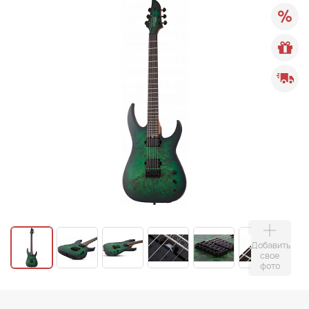
Добавить
свое
фото