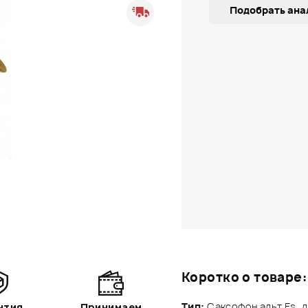
Подобрать ана
Коротко о товаре:
Тип:
Саксофон альт Es, л
нтия
Принимаем