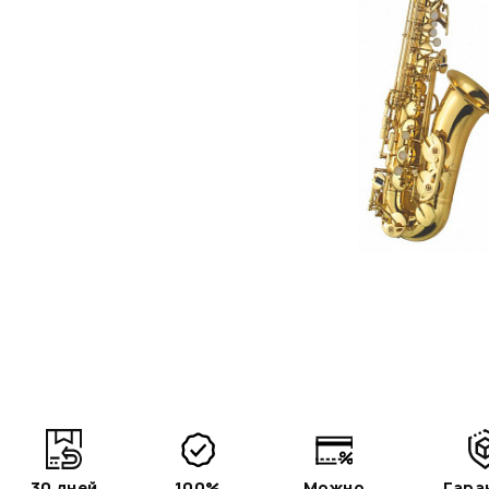
30 дней
100%
Можно
Гара