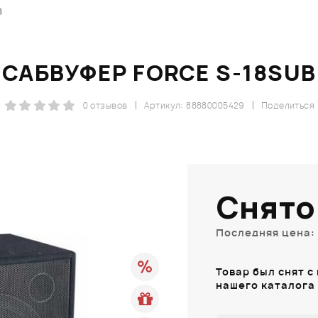
B
САБВУФЕР FORCE S-18SUB
0 отзывов
Артикул: 88880005429
Поделиться
Снято
Последняя цена: 
Товар был снят с
нашего каталога