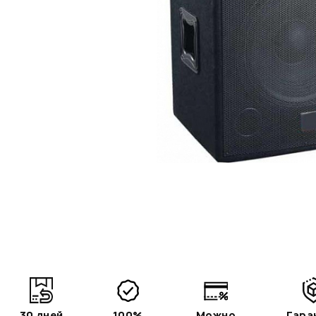
30 дней
100%
Можно
Гара