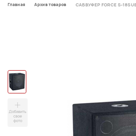
Главная
Архив товаров
САБВУФЕР FORCE S-18SU
Добавить
свое
фото