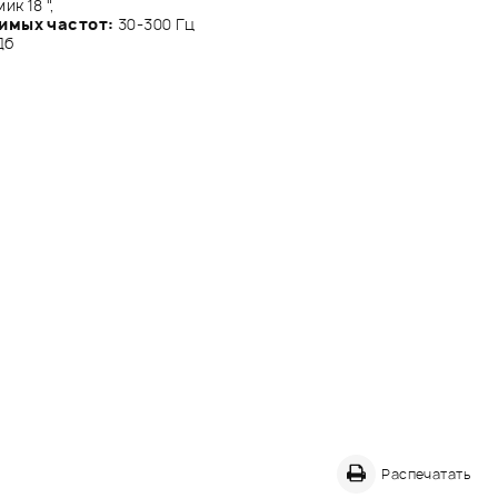
ик 18 ",
имых частот:
30-300 Гц
Дб
Распечатать