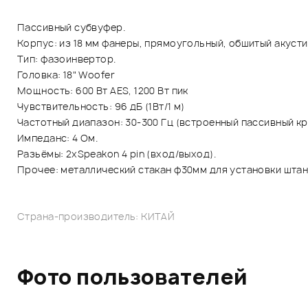
Пассивный субвуфер.
Корпус: из 18 мм фанеры, прямоугольный, обшитый акусти
Тип: фазоинвертор.
Головка: 18" Woofer
Мощность: 600 Вт AES, 1200 Вт пик
Чувствительность: 96 дБ (1Вт/1 м)
Частотный диапазон: 30-300 Гц (встроенный пассивный кр
Импеданс: 4 Ом.
Разьёмы: 2хSpeakon 4 pin (вход/выход).
Прочее: металлический стакан ф30мм для установки штан
Страна-производитель: КИТАЙ
Фото пользователей