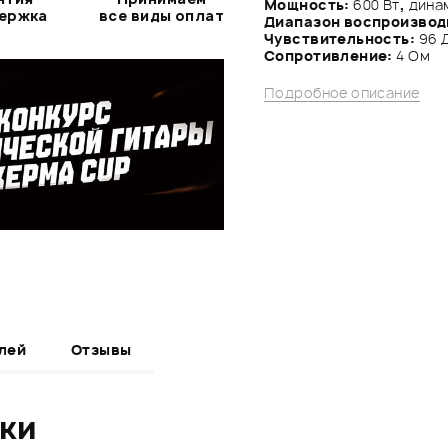
Мощность:
600 Вт
,
динам
держка
все виды оплат
Диапазон воспроизвод
Чувствительность:
96 
Сопротивление:
4 Ом
Подробное описание
лей
Отзывы
ики