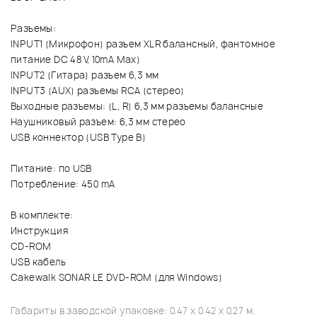
Разъемы:
INPUT1 (Микрофон) разъем XLR балансный, фантомное
питание DC 48 V, 10mA Max)
INPUT2 (Гитара) разъем 6,3 мм
INPUT3 (AUX) разъемы RCA (стерео)
Выходные разъемы: (L, R) 6,3 мм разъемы балансные
Наушниковый разъем: 6,3 мм стерео
USB коннектор (USB Type B)
Питание: по USB
Потребление: 450 mA
В комплекте:
Инструкция
CD-ROM
USB кабель
Cakewalk SONAR LE DVD-ROM (для Windows)
Габариты в заводской упаковке: 0.47 x 0.42 x 0.27 м.