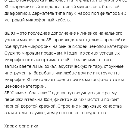
отдельная коробка и включает RF-X фильтр, популярный SE
X1 - кардиоидный конденсаторный микрофон с большой
диафрагмой, держатель типа паук, набор поп фильтров и 3
метровый микрофонный кабель.
SE X1
– это последнее дополнение к линейке начального
уровня микрофонов SE, производятся с целью – превзойти
все другие микрофоны на рынке в своей ценовой категории.
Судя по мировым продажам, Х1 один из самых успешных
микрофонов в ассортименте sE. Независимо от того,
записываете ли Вы вокал, акустическую гитару, струнные
инструменты, барабаны или любые другие инструменты,
микрофон Х1 выигрывает среди других микрофонов в этой
ценовой категории.
SE X1 имеет большую 1" сделанную вручную диафрагму,
переключатель на 10dB, фильтр низких частот и покрыт
черной дорогой краской. Строение и звуковые качества
значительно лучше, чем у основных конкурентов.
Характеристики: