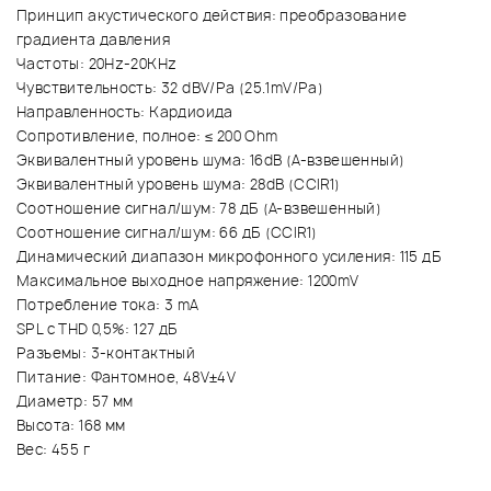
Принцип акустического действия: преобразование
градиента давления
Частоты: 20Hz-20KHz
Чувствительность: 32 dBV/Pa (25.1mV/Pa)
Направленность: Кардиоида
Сопротивление, полное: ≤ 200 Ohm
Эквивалентный уровень шума: 16dB (А-взвешенный)
Эквивалентный уровень шума: 28dB (ССIR1)
Соотношение сигнал/шум: 78 дБ (А-взвешенный)
Соотношение сигнал/шум: 66 дБ (ССIR1)
Динамический диапазон микрофонного усиления: 115 дБ
Максимальное выходное напряжение: 1200mV
Потребление тока: 3 mA
SPL с THD 0,5%: 127 дБ
Разъемы: 3-контактный
Питание: Фантомное, 48V±4V
Диаметр: 57 мм
Высота: 168 мм
Вес: 455 г