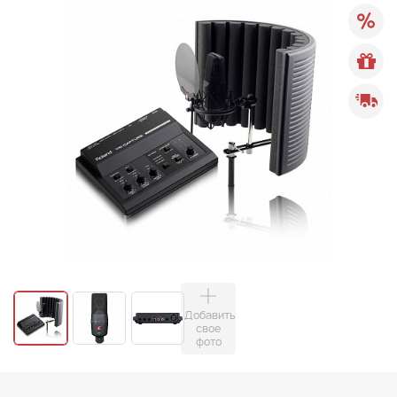
Добавить
свое
фото