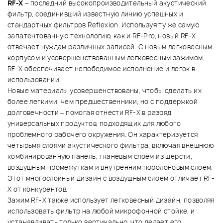
RF-X
– последний высокопроизводительный акустический
фильтр, соединивший известную линию успешных и
стандартных фильтров Reflexion. Используя ту же самую
запатентованную технологию, как и RF-Pro, новый RF-Х
отвечает нуждам различных записей. С новым легковесным
корпусом и усовершенствованным легковесным зажимом,
RF-Х обеспечивает непобедимое исполнение и легок в
использовании.
Новые материалы усовершенствованы, чтобы сделать их
более легкими, чем предшественники, но с поддержкой
долговечности – помогая отнести RF-Х в разряд
универсальных продуктов, подходящих для любого
проблемного рабочего окружения. Он характеризуется
четырьмя слоями акустического фильтра, включая внешнюю
комбинированную панель, тканевым слоем из шерсти,
воздушным промежуткам и внутренним поролоновым слоем.
Этот многослойный дизайн с воздушным слоем отличает RF-
Х от конкурентов.
Зажим RF-Х также использует легковесный дизайн, позволяя
использовать фильтр на любой микрофонной стойке, и
устанавливать только вертикально, что делает его