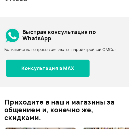
+1000 бонусов
.
Смарт-навигатор
Добавить свое фото
Подробнее о EUROCOM
Быстрая консультация по
Архив товаров - дешевле
WhatsApp
Архив товаров - дороже
Большинство вопросов решаются парой-тройкой СМСок
Все товары EUROCOM
Архив товаров - новинки
Консультация в MAX
Отзывы
Оставьте отзыв и получите
+1000
0
бонусов
.
Приходите в наши магазины за
0.0
общением и, конечно же,
скидками.