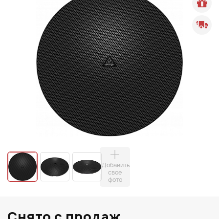
Добавить
свое
фото
Снято с продаж