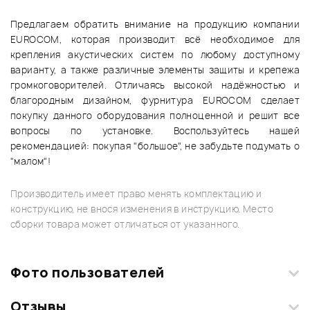
Предлагаем обратить внимание на продукцию компании
EUROCOM, которая производит всё необходимое для
крепления акустических систем по любому доступному
варианту, а также различные элементы защиты и крепежа
громкоговорителей. Отличаясь высокой надёжностью и
благородным дизайном, фурнитура EUROCOM сделает
покупку данного оборудования полноценной и решит все
вопросы по установке. Воспользуйтесь нашей
рекомендацией: покупая "большое", не забудьте подумать о
"малом"!
Производитель имеет право менять комплектацию и
конструкцию, не внося изменения в инструкцию. Место
сборки товара может отличаться от указанного.
Фото пользователей
Отзывы
Загрузите свои фотографии купленного товара и получите