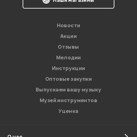
Наши магазины
Новости
Акции
Отзывы
Мелодии
Я даю
согласие
на обработку персональных данных в
Инструкции
соответствии с
Политикой в отношении обработки
персональных данных.
Оптовые закупки
Введите проверочное число:
Выпускаем вашу музыку
Музей инструментов
Уценка
О нас