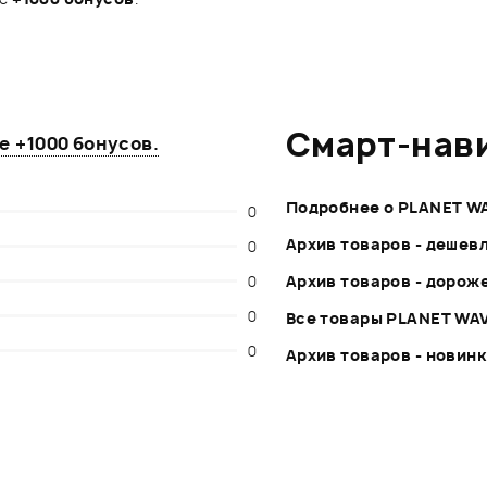
Смарт-нав
те
+1000 бонусов
.
Подробнее о PLANET W
0
Архив товаров - дешев
0
0
Архив товаров - дорож
0
Все товары PLANET WA
0
Архив товаров - новин