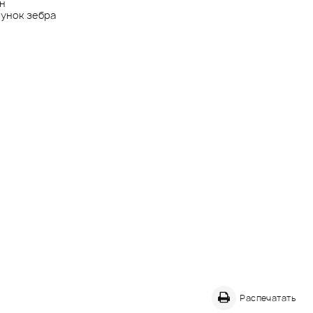
н
унок зебра
Распечатать