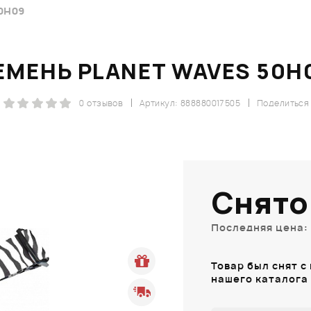
0H09
ЕМЕНЬ PLANET WAVES 50H
0 отзывов
Артикул: 888880017505
Поделиться
Снято
Последняя цена: 
Товар был снят с
нашего каталога