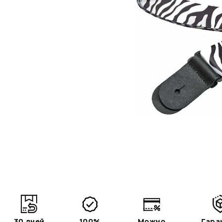
30 дней
100%
Можно
Гара