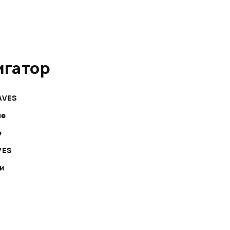
игатор
AVES
ле
е
VES
ки