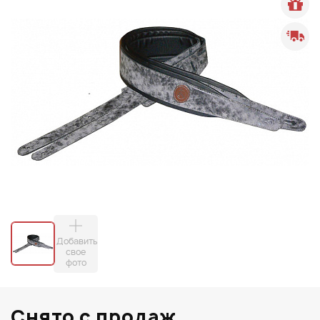
Добавить
свое
фото
Снято с продаж