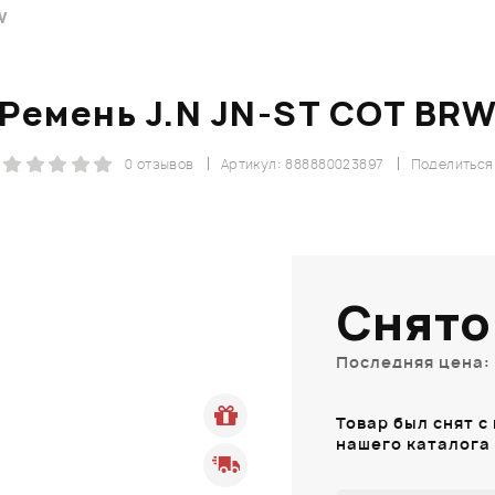
W
Ремень J.N JN-ST COT BR
0 отзывов
Артикул: 888880023897
Поделиться
Снято
Последняя цена: 
Товар был снят с
нашего каталога