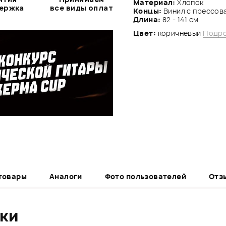
Материал:
Хлопок
держка
все виды оплат
Концы:
Винил с прессова
Длина:
82 - 141 см
Цвет:
коричневый
Подро
товары
Аналоги
Фото пользователей
Отз
ики