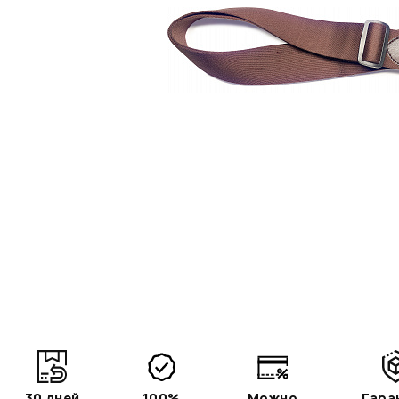
30 дней
100%
Можно
Гара