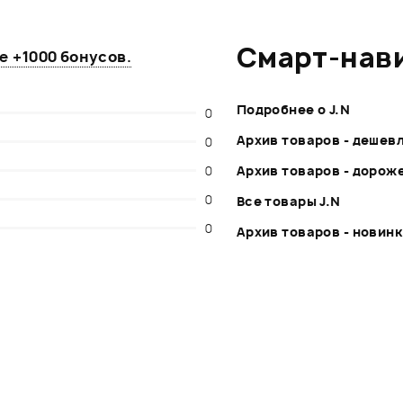
Смарт-нав
те
+1000 бонусов
.
Подробнее о J.N
0
Архив товаров - дешев
0
0
Архив товаров - дорож
0
Все товары J.N
0
Архив товаров - новин