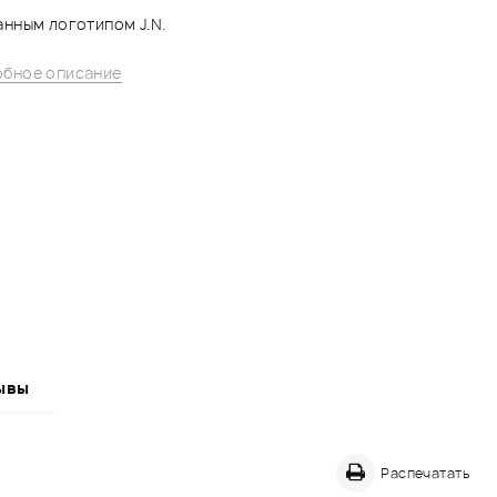
нным логотипом J.N.
бное описание
ывы
Распечатать