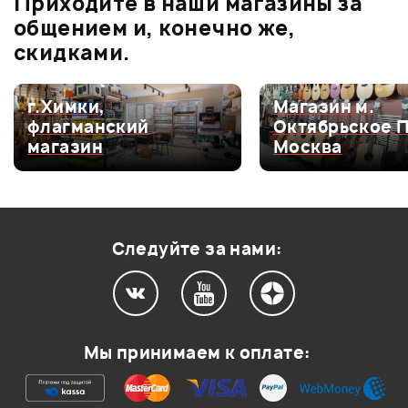
Приходите в наши магазины за
0.0
общением и, конечно же,
скидками.
Оценка
5
0
г.Химки,
Магазин м.
флагманский
Октябрьское 
Оценка
4
0
магазин
Москва
Оценка
3
0
Оценка
2
0
Оценка
1
0
Следуйте за нами:
Мой отзыв о товаре
Мы принимаем к оплате:
Ваша оценка: