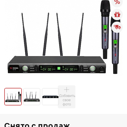
Добавить
свое
фото
Снято с продаж