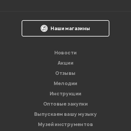
Впечатления о товаре:
Наши магазины
Новости
Акции
Отзывы
Мелодии
Я даю
согласие
на обработку персональных данных в
Инструкции
соответствии с
Политикой в отношении обработки
персональных данных.
Оптовые закупки
Введите проверочное число:
Выпускаем вашу музыку
Музей инструментов