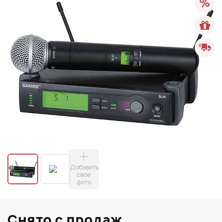
Добавить
свое
фото
Снято с продаж