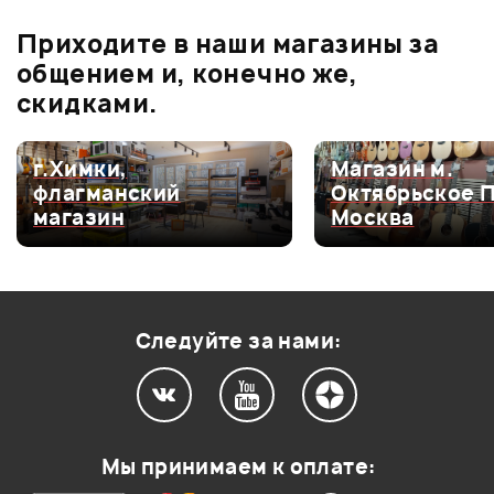
В корзину
Приходите в наши магазины за
5.0
общением и, конечно же,
скидками.
Оценка
5
100%
г.Химки,
Магазин м.
флагманский
Октябрьское 
Оценка
4
0
магазин
Москва
Оценка
3
0
Оценка
2
0
Оценка
1
0
Следуйте за нами:
0
0
Мы принимаем к оплате:
Совсем нет шумов!!! Отличная система, вокал какой то