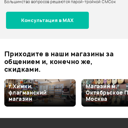
Большинство вопросов решаются парой-тройкой СМСок
Все товары SHURE
Архив товаров - новинки
25 990 ₽
Консультация в MAX
РЭКОВЫЙ ШКАФ PROEL
STUDIORK08
Отзывы
Оставьте отзыв и получите
+1000
0
бонусов
.
В корзину
Приходите в наши магазины за
0.0
общением и, конечно же,
скидками.
Оценка
5
0
г.Химки,
Магазин м.
флагманский
Октябрьское 
Оценка
4
0
магазин
Москва
Оценка
3
0
Оценка
2
0
Оценка
1
0