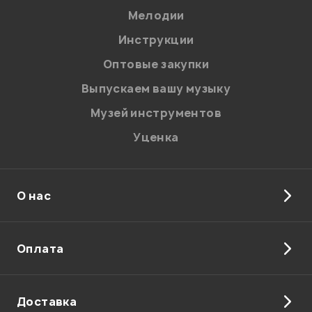
Мелодии
Я даю
согласие
на обработку персональных данных в
Инструкции
соответствии с
Политикой в отношении обработки
персональных данных.
Оптовые закупки
Введите проверочное число:
Выпускаем вашу музыку
Музей инструментов
Уценка
О нас
Отправить
Оплата
Доставка