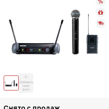
Добавить
свое
фото
Снято с продаж