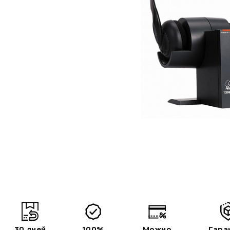
30 дней
100%
Можно
Гара