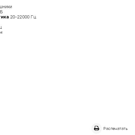
шники
дБ
тика
20-22000 Гц
ц
мм
Распечатать