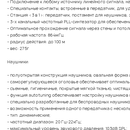
- Подключение к любому источнику линейного сигнала, 
- Специальные контакты, встроенные в передатчик, для 
- Станция <3 в 1>: передатчик, постамент для наушников
- 3-х канальный частотный PLL-синтезатор для обеспече
- Оптимальное прохождение сигнала через стены и потол
- рабочая частота: 864мГц
- радиус действия: до 100 м
- вес: 275г
Наушники:
- полуоткрытая конструкция наушников, овальная форма
- саморегулирующееся оголовье обеспечивает оптимальн
- съемные, гигиеничные, покрытые мягкой тканью, чистя
- функция autotuning обеспечивает настройку наушников 
- специально разработанные для беспроводных наушнико
- возможность применения одного передатчика с нескол
- тип: динамические;
- частотный диапазон: 20 Гц-22кГц;
- максимальный уровень звукового давления: 103dB SPL;