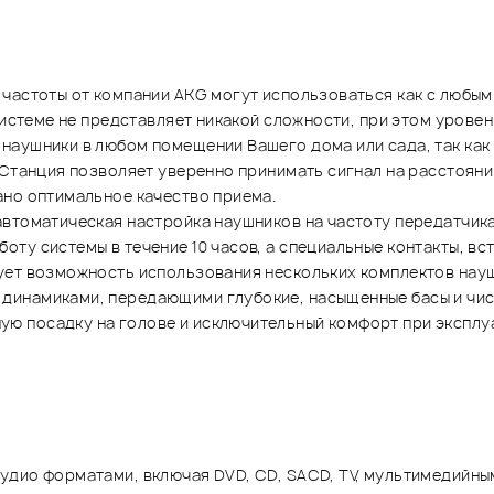
частоты от компании AKG могут использоваться как с любым
системе не представляет никакой сложности, при этом урове
наушники в любом помещении Вашего дома или сада, так как
Станция позволяет уверенно принимать сигнал на расстоянии
ано оптимальное качество приема.
втоматическая настройка наушников на частоту передатчика
ту системы в течение 10 часов, а специальные контакты, вс
ует возможность использования нескольких комплектов нау
динамиками, передающими глубокие, насыщенные басы и чис
ю посадку на голове и исключительный комфорт при эксплу
удио форматами, включая DVD, CD, SACD, TV, мультимедийны