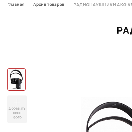
Главная
Архив товаров
РАДИОНАУШНИКИ AKG K
РА
Добавить
свое
фото