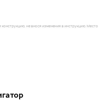
 конструкцию, не внося изменения в инструкцию. Место
игатор