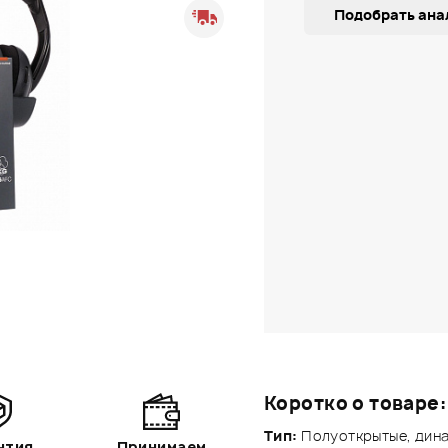
Подобрать ана
Коротко о товаре:
Тип:
Полуоткрытые, дин
нтия
Принимаем