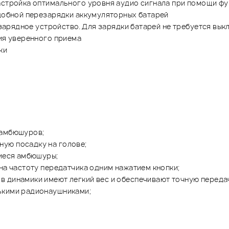
настройка оптимального уровня аудио сигнала при помощи ф
удобной перезарядки аккумуляторных батарей
, зарядное устройство. Для зарядки батарей не требуется вы
ния уверенного приема
ки
 амбюшуров;
ую посадку на голове;
щиеся амбюшуры;
на частоту передатчика одним нажатием кнопки;
в динамики имеют легкий вес и обеспечивают точную передач
ькими радионаушниками;