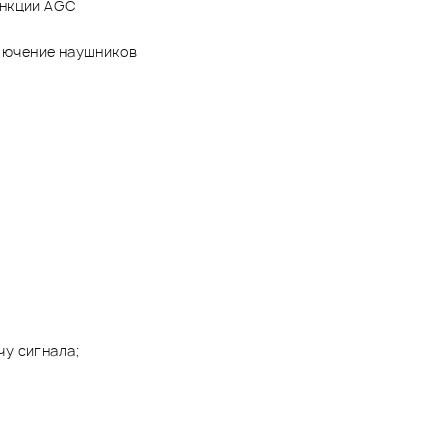
ункции AGC
ключение наушников
у сигнала;