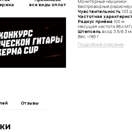
Мониторные наушники
держка
все виды оплат
Беспроводные радионау
Чувствительность
103 
Частотная характерис
Радиус приёма
100 м
Несущая частота 864 МГ
Штепсель
вход 3.5/6.3 
Вес ~180 г
Подробное описание
лей
Отзывы
ики