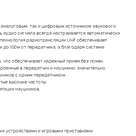
 аналоговым, так и цифровым источником звукового
нь аудио сигнала всегда настраивается автоматически
 технология радиотрансляции UHF обеспечивает
 до 100м от передатчика, а благодаря системе
, что обеспечивает надежный прием без помех.
троенные в передатчик и наушники, значительно
шников с одним передатчиком.
тые высокие частоты.
атации наушников.
ми устройствами и игровыми приставками