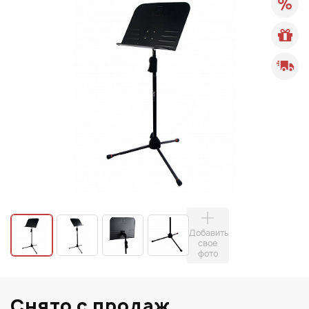
Добавить
свое
фото
Снято с продаж