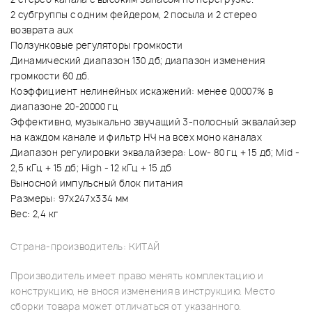
2 субгруппы с одним фейдером, 2 посыла и 2 стерео
возврата aux
Ползунковые регуляторы громкости
Динамический диапазон 130 дб; диапазон изменения
громкости 60 дб.
Коэффициент нелинейных искажений: менее 0,0007% в
диапазоне 20-20000 гц
Эффективно, музыкально звучащий 3-полосный эквалайзер
на каждом канале и фильтр НЧ на всех моно каналах
Диапазон регулировки эквалайзера: Low- 80 гц + 15 дб; Mid -
2,5 кГц + 15 дб; High - 12 кГц + 15 дб
Выносной импульсный блок питания
Размеры: 97x247x334 мм
Вес: 2,4 кг
Страна-производитель: КИТАЙ
Производитель имеет право менять комплектацию и
конструкцию, не внося изменения в инструкцию. Место
сборки товара может отличаться от указанного.