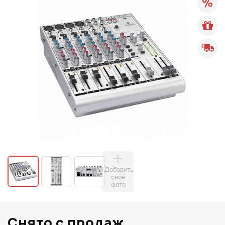
Добавить
свое
фото
Снято с продаж