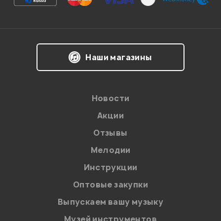
Впечатления о товаре:
Наши магазины
Новости
Акции
Отзывы
Мелодии
Я даю
согласие
на обработку персональных данных в
Инструкции
соответствии с
Политикой в отношении обработки
персональных данных.
Оптовые закупки
Введите проверочное число:
Выпускаем вашу музыку
Музей инструментов