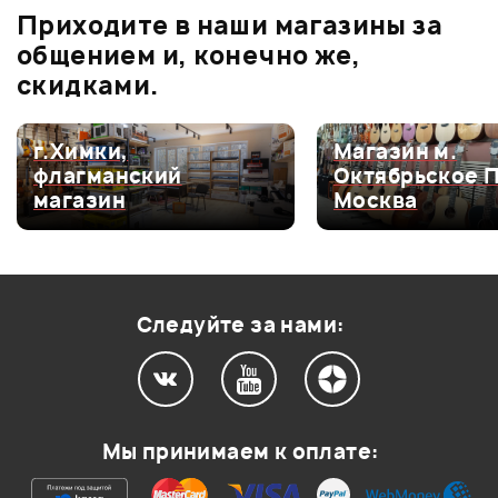
Приходите в наши магазины за
0.0
общением и, конечно же,
скидками.
Оценка
5
0
г.Химки,
Магазин м.
флагманский
Октябрьское 
Оценка
4
0
магазин
Москва
Оценка
3
0
Оценка
2
0
Оценка
1
0
Следуйте за нами:
Мой отзыв о товаре
Мы принимаем к оплате:
Ваша оценка: