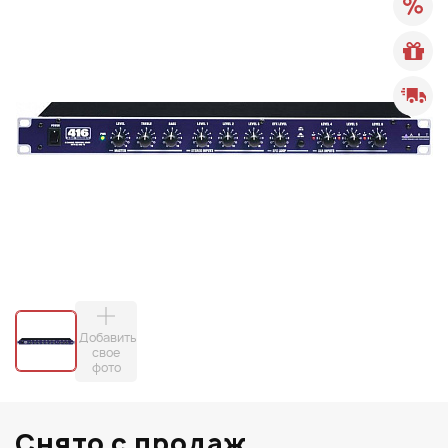
Добавить
свое
фото
Снято с продаж