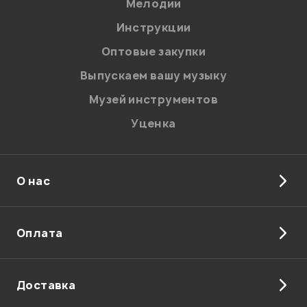
Мелодии
Я даю
согласие
на обработку персональных данных в
Инструкции
соответствии с
Политикой в отношении обработки
персональных данных.
Оптовые закупки
Введите проверочное число:
Выпускаем вашу музыку
Музей инструментов
Уценка
О нас
Отправить
Оплата
Доставка