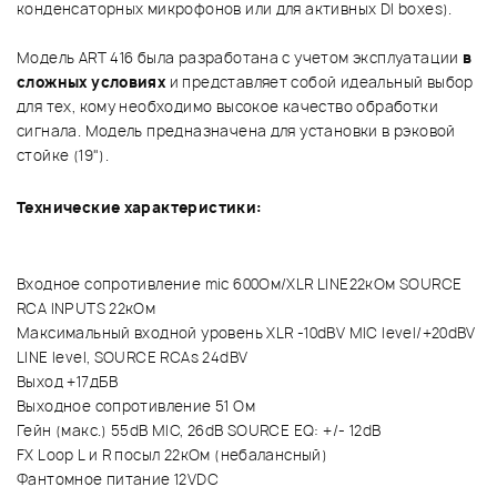
конденсаторных микрофонов или для активных DI boxes).
Модель ART 416 была разработана с учетом эксплуатации
в
сложных условиях
и представляет собой идеальный выбор
для тех, кому необходимо высокое качество обработки
сигнала. Модель предназначена для установки в рэковой
стойке (19").
Технические характеристики:
Входное сопротивление mic 600Ом/XLR LINE22кОм SOURCE
RCA INPUTS 22кОм
Максимальный входной уровень XLR -10dBV MIC level/+20dBV
LINE level, SOURCE RCAs 24dBV
Выход +17дБВ
Выходное сопротивление 51 Ом
Гейн (макс.) 55dB MIC, 26dB SOURCE EQ: +/- 12dB
FX Loop L и R посыл 22кОм (небалансный)
Фантомное питание 12VDC