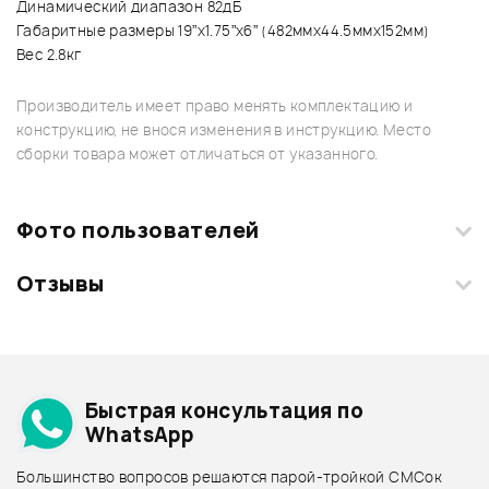
Динамический диапазон 82дБ
Габаритные размеры 19”x1.75”x6” (482ммx44.5ммx152мм)
Вес 2.8кг
Производитель имеет право менять комплектацию и
конструкцию, не внося изменения в инструкцию. Место
сборки товара может отличаться от указанного.
Фото пользователей
Отзывы
Загрузите свои фотографии купленного товара и получите
+1000 бонусов
.
Смарт-навигатор
Добавить свое фото
Подробнее о ART
Быстрая консультация по
Архив товаров - дешевле
WhatsApp
Архив товаров - дороже
Большинство вопросов решаются парой-тройкой СМСок
Все товары ART