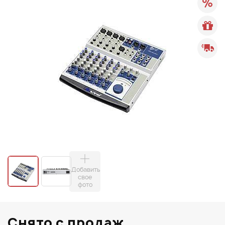
Добавить
свое
фото
Снято с продаж