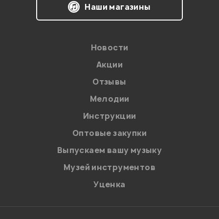
Наши магазины
Новости
Акции
Отзывы
Мелодии
Я даю
согласие
на обработку персональных данных в
Инструкции
соответствии с
Политикой в отношении обработки
персональных данных.
Оптовые закупки
Введите проверочное число:
Выпускаем вашу музыку
Музей инструментов
Уценка