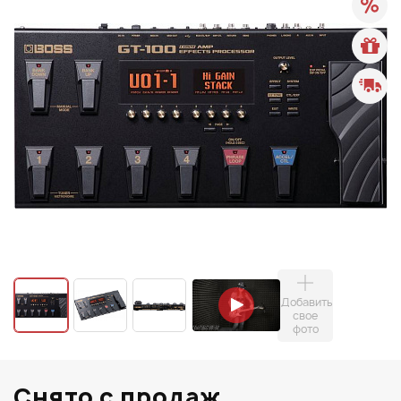
Добавить
свое
фото
Снято с продаж