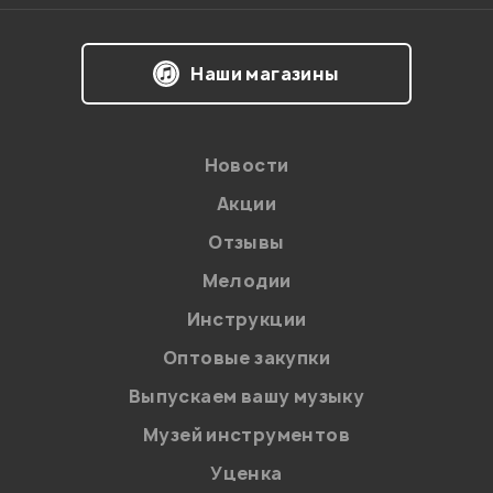
Виталий Викторович
16.06.2022
Наши магазины
Здравствуйте! Спасибо за отзыв!
Новости
Администратор
Акции
Отзывы
Мелодии
0
0
Инструкции
Добрый день!
Оптовые закупки
Есть 3 вопроса.
1. Можно ли настроить его как педал борд (ка каждую
Выпускаем вашу музыку
педаль повесить какой то эффект)?
Музей инструментов
2. Если к нему микрофон подключить есть ли
обработка для вокала?
Уценка
3. В версии v2 тоже появилась возможность