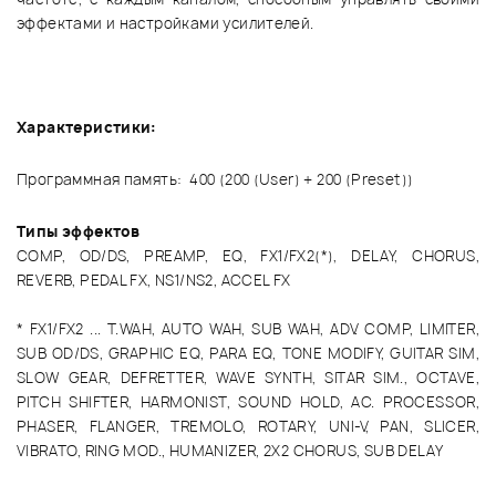
эффектами и настройками усилителей.
Характеристики:
Программная память: 400 (200 (User) + 200 (Preset))
Типы эффектов
COMP, OD/DS, PREAMP, EQ, FX1/FX2(*), DELAY, CHORUS,
REVERB, PEDAL FX, NS1/NS2, ACCEL FX
* FX1/FX2 ... T.WAH, AUTO WAH, SUB WAH, ADV. COMP, LIMITER,
SUB OD/DS, GRAPHIC EQ, PARA EQ, TONE MODIFY, GUITAR SIM,
SLOW GEAR, DEFRETTER, WAVE SYNTH, SITAR SIM., OCTAVE,
PITCH SHIFTER, HARMONIST, SOUND HOLD, AC. PROCESSOR,
PHASER, FLANGER, TREMOLO, ROTARY, UNI-V, PAN, SLICER,
VIBRATO, RING MOD., HUMANIZER, 2X2 CHORUS, SUB DELAY