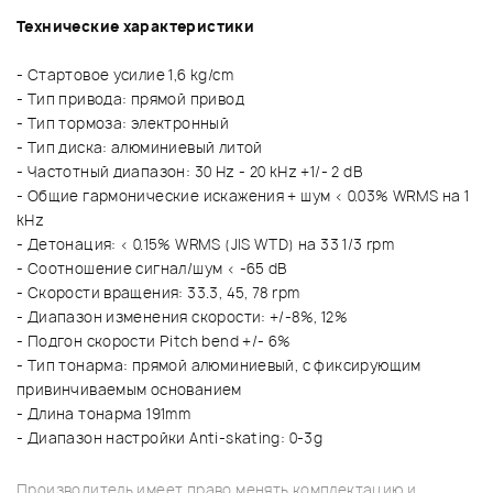
Технические характеристики
- Стартовое усилие 1,6 kg/cm
- Тип привода: прямой привод
- Тип тормоза: электронный
- Тип диска: алюминиевый литой
- Частотный диапазон: 30 Hz - 20 kHz +1/- 2 dB
- Общие гармонические искажения + шум < 0.03% WRMS на 1
kHz
- Детонация: < 0.15% WRMS (JIS WTD) на 33 1/3 rpm
- Соотношение сигнал/шум < -65 dB
- Скорости вращения: 33.3, 45, 78 rpm
- Диапазон изменения скорости: +/-8%, 12%
- Подгон скорости Pitch bend +/- 6%
- Тип тонарма: прямой алюминиевый, с фиксирующим
привинчиваемым основанием
- Длина тонарма 191mm
- Диапазон настройки Anti-skating: 0-3g
Производитель имеет право менять комплектацию и