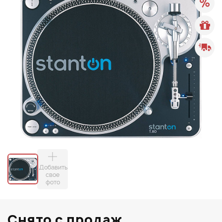
Добавить
свое
фото
Снято с продаж