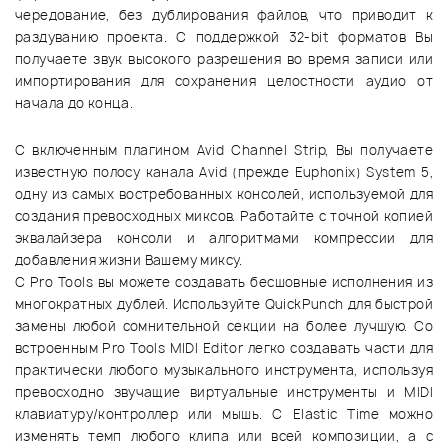
чередование, без дублирования файлов, что приводит к
раздуванию проекта. С поддержкой 32-bit форматов Вы
получаете звук высокого разрешения во время записи или
импортирования для сохранения целостности аудио от
начала до конца.
С включенным плагином Avid Channel Strip, Вы получаете
известную полосу канала Avid (прежде Euphonix) System 5,
одну из самых востребованных консолей, используемой для
создания превосходных миксов. Работайте с точной копией
эквалайзера консоли и алгоритмами компрессии для
добавления жизни Вашему миксу.
С Pro Tools вы можете создавать бесшовные исполнения из
многократных дублей. Используйте QuickPunch для быстрой
замены любой сомнительной секции на более лучшую. Со
встроенным Pro Tools MIDI Editor легко создавать части для
практически любого музыкального инструмента, используя
превосходно звучащие виртуальные инструменты и MIDI
клавиатуру/контроллер или мышь. С Elastic Time можно
изменять темп любого клипа или всей композиции, а с