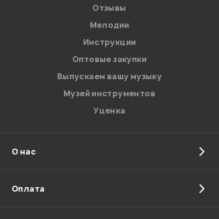
Отзывы
Мелодии
Я даю
согласие
на обработку персональных данных в
Инструкции
соответствии с
Политикой в отношении обработки
персональных данных.
Оптовые закупки
Введите проверочное число:
Выпускаем вашу музыку
Музей инструментов
Уценка
О нас
Отправить
Оплата