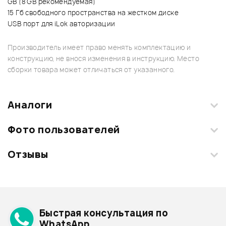
GB (8 GB рекомендуемая)
15 Гб свободного пространства на жестком диске
USB порт для iLok авторизации
Производитель имеет право менять комплектацию и
конструкцию, не внося изменения в инструкцию. Место
сборки товара может отличаться от указанного.
Аналоги
Фото пользователей
Отзывы
Загрузите свои фотографии купленного товара и получите
+1000 бонусов
.
Смарт-навигатор
Добавить свое фото
Подробнее о AVID
Быстрая консультация по
Архив товаров - дешевле
WhatsApp