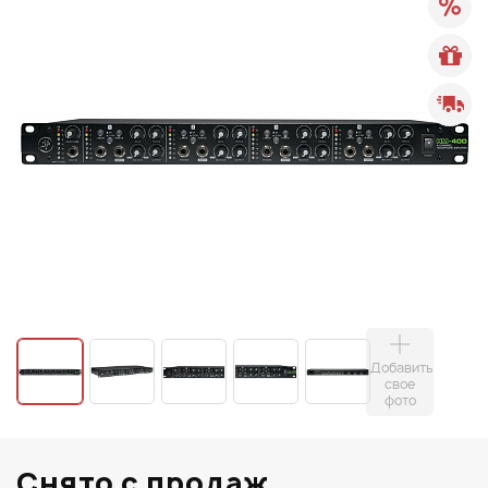
Добавить
свое
фото
Снято с продаж