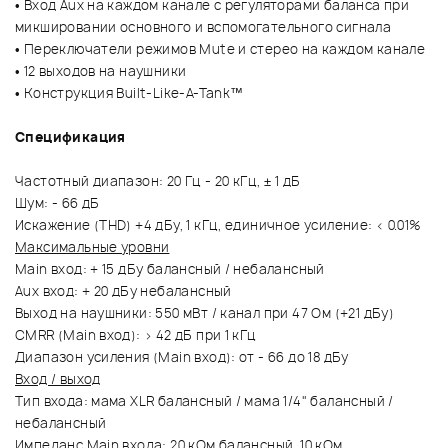
• Вход Aux на каждом канале с регуляторами баланса при
микшировании основного и вспомогательного сигнала
• Переключатели режимов Mute и стерео на каждом канале
• 12 выходов на наушники
• Конструкция Built-Like-A-Tank™
Спецификация
Частотный диапазон: 20 Гц - 20 кГц, ± 1 дБ
Шум: - 66 дБ
Искажение (THD) +4 дБу, 1 кГц, единичное усиление: < 0.01%
Максимальные уровни
Main вход: + 15 дБу балансный / небалансный
Aux вход: + 20 дБу небалансный
Выход на наушники: 550 мВт / канал при 47 Ом (+21 дБу)
CMRR (Main вход): > 42 дБ при 1 кГц
Диапазон усиления (Main вход): от - 66 до 18 дБу
Вход / выход
Тип входа: мама XLR балансный / мама 1/4" балансный /
небалансный
Импеданс Main входа: 20 кОм балансный, 10 кОм