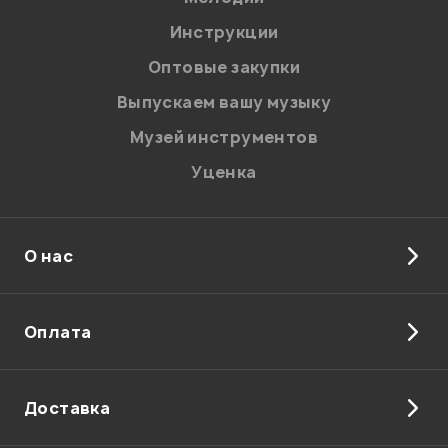
Я даю
согласие
на обработку персональных данных в
Инструкции
соответствии с
Политикой в отношении обработки
персональных данных.
Оптовые закупки
Введите проверочное число:
Выпускаем вашу музыку
Музей инструментов
Уценка
О нас
Отправить
Оплата
Доставка