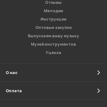
Отзывы
Мелодии
Я даю
согласие
на обработку персональных данных в
Инструкции
соответствии с
Политикой в отношении обработки
персональных данных.
Оптовые закупки
Введите проверочное число:
Выпускаем вашу музыку
Музей инструментов
Уценка
О нас
Отправить
Оплата