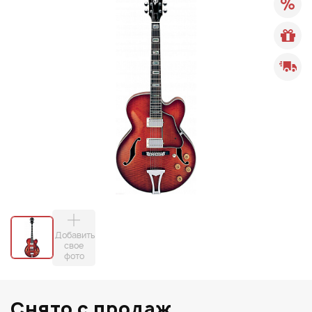
Добавить
свое
фото
Снято с продаж