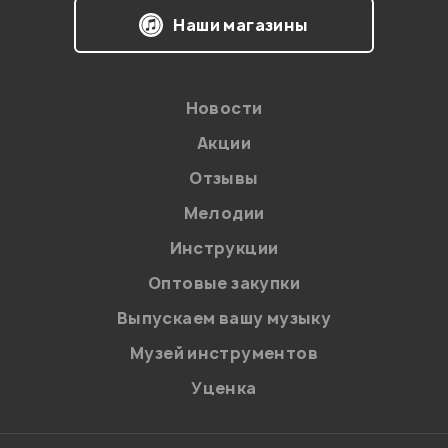
Наши магазины
Новости
Акции
Отзывы
Мелодии
Я даю
согласие
на обработку персональных данных в
Инструкции
соответствии с
Политикой в отношении обработки
персональных данных.
Оптовые закупки
Введите проверочное число:
Выпускаем вашу музыку
Музей инструментов
Уценка