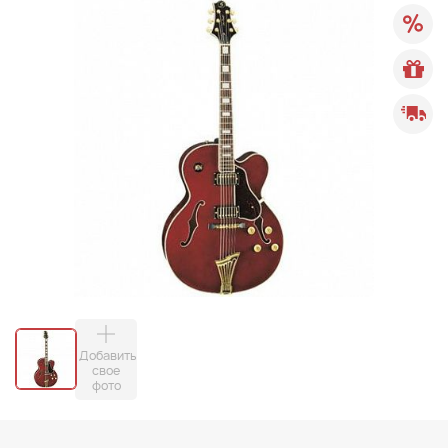
Добавить
свое
фото