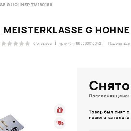
SE G HOHNER TM180186
 MEISTERKLASSE G HOHNE
0 отзывов
Артикул: 888880015842
Поделиться
Снято
Последняя цена: 
Товар был снят с
нашего каталога