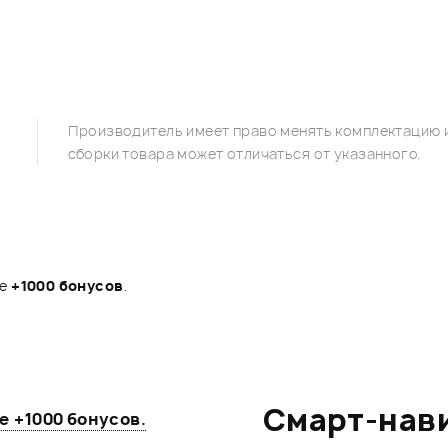
Производитель имеет право менять комплектацию и
сборки товара может отличаться от указанного.
те
+1000 бонусов
.
Смарт-нав
те
+1000 бонусов
.