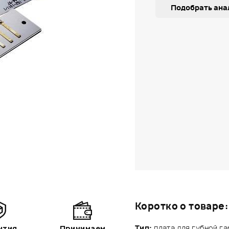
Подобрать ана
Коротко о товаре:
Тип:
плата для губной 
нтия
Принимаем