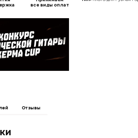
держка
все виды оплат
лей
Отзывы
ики