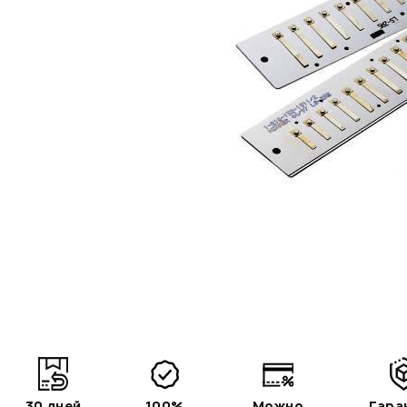
30 дней
100%
Можно
Гара