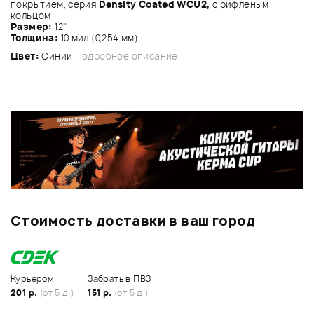
покрытием, серия
Density Coated WCU2
,
с рифленым
кольцом
Размер:
12"
Толщина:
10 мил (0,254 мм)
Цвет:
Синий
Подробное описание
Стоимость доставки в ваш город
Курьером
Забрать в ПВЗ
201 р.
(от 5 д.)
151 р.
(от 5 д.)