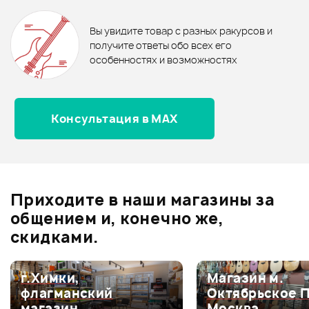
Оставьте отзыв и получите
+1000
0
бонусов
.
Вы увидите товар с разных ракурсов и
0.0
получите ответы обо всех его
Рейтинг
Рейтинг
особенностях и возможностях
Страна происхождения
Страна происхождения
Консультация в MAX
Оценка
5
0
КИТАЙ
ТАЙВАНЬ (КИТАЙ)
Оценка
4
0
Размер
Размер
Оценка
3
0
18"
18"
Оценка
2
0
Приходите в наши магазины за
Оценка
1
0
Цвет пластика
Цвет пластика
общением и, конечно же,
Прозрачный
Белый
скидками.
Тип пластика
Тип пластика
г.Химки,
Магазин м.
Двухслойный
Однослойный
Мой отзыв о товаре
флагманский
Октябрьское 
магазин
Москва