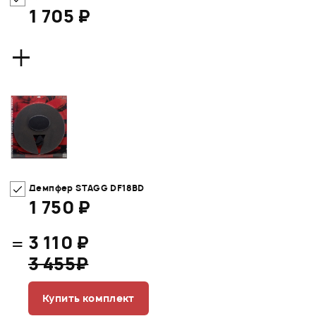
1 705 ₽
+
Демпфер STAGG DF18BD
1 750 ₽
=
3 110 ₽
3 455₽
Купить комплект