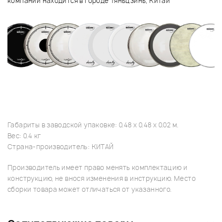
компании находится в городе Тяньцзинь, Китай
Габариты в заводской упаковке: 0.48 x 0.48 x 0.02 м.
Вес: 0.4 кг
Страна-производитель: КИТАЙ
Производитель имеет право менять комплектацию и
конструкцию, не внося изменения в инструкцию. Место
сборки товара может отличаться от указанного.